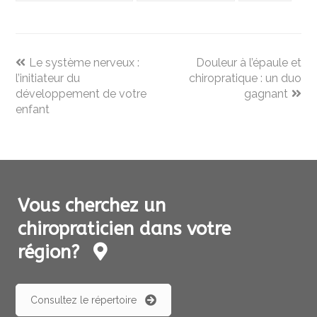
previous
next
Le système nerveux :
Douleur à l’épaule et
post:
post:
l’initiateur du
chiropratique : un duo
développement de votre
gagnant
enfant
Vous cherchez un
chiropraticien dans votre
région?
Consultez le répertoire