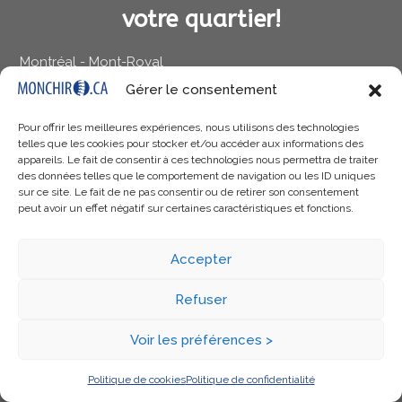
votre quartier!
Montréal - Mont-Royal
Montréal - Rosemont
Gérer le consentement
Pour offrir les meilleures expériences, nous utilisons des technologies
Boucherville
telles que les cookies pour stocker et/ou accéder aux informations des
appareils. Le fait de consentir à ces technologies nous permettra de traiter
St-Eustache
des données telles que le comportement de navigation ou les ID uniques
sur ce site. Le fait de ne pas consentir ou de retirer son consentement
Gatineau - Hull
peut avoir un effet négatif sur certaines caractéristiques et fonctions.
Thetford Mines
Accepter
Rouyn-Noranda
Refuser
Québec - Cap-Rouge, Saint-Augustin-de-Desmaures
Voir les préférences >
Québec - Charlesbourg
Québec - Limoilou (St-Albert)
Politique de cookies
Politique de confidentialité