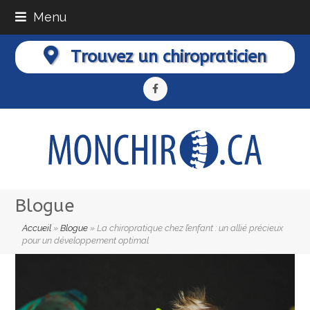
Menu
Trouvez un chiropraticien
Facebook
Blogue
Accueil
»
Blogue
»
La chiropratique chez l’enfant : un allié précieux
pour un développement optimal