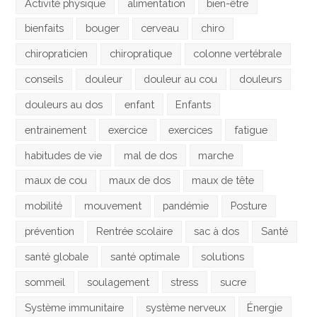
Activité physique
alimentation
bien-être
bienfaits
bouger
cerveau
chiro
chiropraticien
chiropratique
colonne vertébrale
conseils
douleur
douleur au cou
douleurs
douleurs au dos
enfant
Enfants
entrainement
exercice
exercices
fatigue
habitudes de vie
mal de dos
marche
maux de cou
maux de dos
maux de tête
mobilité
mouvement
pandémie
Posture
prévention
Rentrée scolaire
sac à dos
Santé
santé globale
santé optimale
solutions
sommeil
soulagement
stress
sucre
Système immunitaire
système nerveux
Énergie