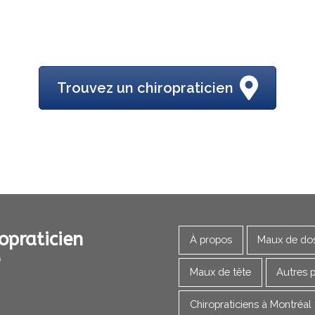
Trouvez un chiropraticien
opraticien
À propos
Maux de do
Maux de tête
Autres 
Chiropraticiens à Montréal