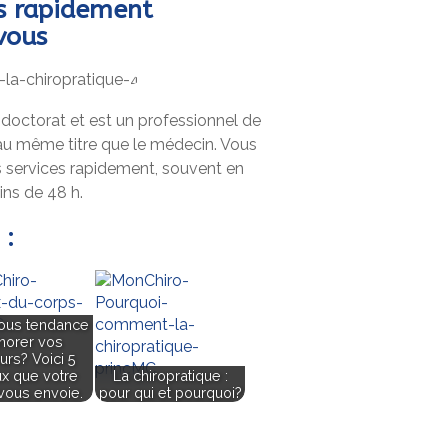
és rapidement
vous
 doctorat et est un professionnel de
 au même titre que le médecin. Vous
 services rapidement, souvent en
ns de 48 h.
 :
ous tendance
gnorer vos
urs? Voici 5
ux que votre
La chiropratique :
vous envoie.
pour qui et pourquoi?