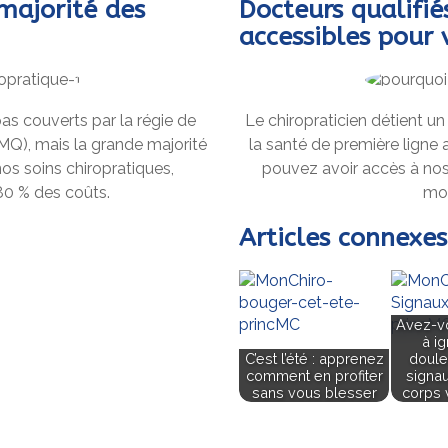
majorité des
Docteurs qualifi
accessibles pour 
as couverts par la régie de
Le chiropraticien détient un
Q), mais la grande majorité
la santé de première ligne
os soins chiropratiques,
pouvez avoir accès à nos
80 % des coûts.
moi
Articles connexes
Avez-v
à i
C’est l’été : apprenez
doule
comment en profiter
signa
sans vous blesser
corps 