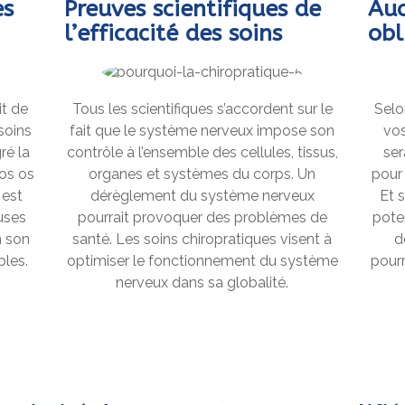
es
Preuves scientifiques de
Au
l’efficacité des soins
obl
it de
Tous les scientifiques s’accordent sur le
Selo
soins
fait que le système nerveux impose son
vos
ré la
contrôle à l’ensemble des cellules, tissus,
ser
vos os
organes et systèmes du corps. Un
pour
 est
dérèglement du système nerveux
Et 
euses
pourrait provoquer des problèmes de
pote
n son
santé. Les soins chiropratiques visent à
d
bles.
optimiser le fonctionnement du système
pourr
nerveux dans sa globalité.