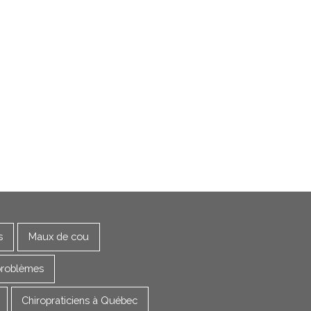
s
Maux de cou
problèmes
Chiropraticiens à Québec