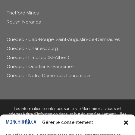
Thetford Mines
Rouyn-Noranda
Québec - Cap-Rouge, Saint-Augustin-de-Desmaures
Québec - Charlesbourg
Québec - Limoilou (St-Albert)
Québec - Quartier St-Sacrement
Québec - Notre-Dame-des-Laurentides
Les informations contenues sur le site Monchiro.ca vous sont
offertes à titre d’information dans un but éducatif seulement
. Elles
ne doivent pas être utilisées dans le but d’établir un diagnostic et ne
Gérer le consentement
peuvent en aucun cas remplacer l’avis d’un professionnel de la
santé qualifié qui saura prendre en compte les particularités de