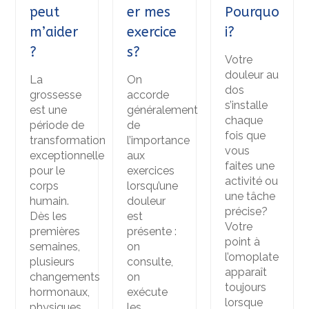
peut
er mes
Pourquo
m’aider
exercice
i?
?
s?
Votre
douleur au
La
On
dos
grossesse
accorde
s’installe
est une
généralement
chaque
période de
de
fois que
transformation
l’importance
vous
exceptionnelle
aux
faites une
pour le
exercices
activité ou
corps
lorsqu’une
une tâche
humain.
douleur
précise?
Dès les
est
Votre
premières
présente :
point à
semaines,
on
l’omoplate
plusieurs
consulte,
apparaît
changements
on
toujours
hormonaux,
exécute
lorsque
physiques
les