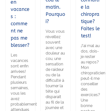
en
matin.
e la
vacance
Pourquo
chiropra
s :
i?
tique?
comme
Faites le
nt ne
Vous vous
test!
réveillez
pas me
souvent
blesser?
J'ai mal au
avec une
dos, dois-
douleur au
Les
je rester
cou, une
vacances
au repos?
sensation
sont enfin
Mon
de raideur
arrivées!
chiropraticien
ou de la
Pendant
peut-il me
difficulté à
plusieurs
conseiller
tourner la
semaines,
des
tête qui
vous les
exercices?
disparaît
avez
Une
au fil de la
probablement
bonne
journée et
attendues