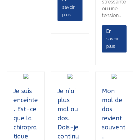
stressante
savoir
ou une
plus
tension…
En
savoir
plus
Je suis
Je n’ai
Mon
enceinte
plus
mal de
. Est-ce
mal au
dos
que la
dos.
revient
chiropra
Dois-je
souvent
tique
continu
.