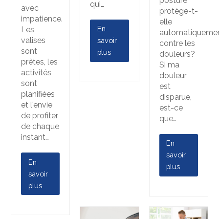
posture
qui…
avec
protège-t-
impatience.
elle
En
Les
automatiqueme
valises
savoir
contre les
sont
plus
douleurs?
prêtes, les
Si ma
activités
douleur
sont
est
planifiées
disparue,
et l'envie
est-ce
de profiter
que…
de chaque
instant…
En
savoir
En
plus
savoir
plus