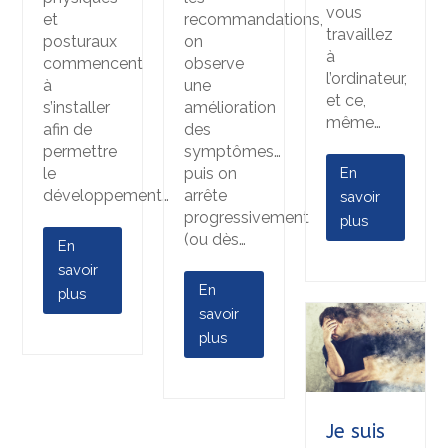
vous
et
recommandations,
travaillez
posturaux
on
à
commencent
observe
l’ordinateur,
à
une
et ce,
s’installer
amélioration
même…
afin de
des
permettre
symptômes…
le
puis on
En
développement…
arrête
savoir
progressivement
plus
(ou dès…
En
savoir
En
plus
savoir
plus
Je suis