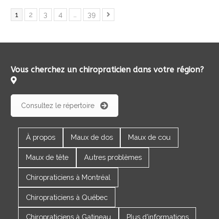
Page
Page
Page
Page
Page
1
2
3
4
…
39
Suivant
Vous cherchez un chiropraticien dans votre région?
Consultez le répertoire
À propos
Maux de dos
Maux de cou
Maux de tête
Autres problèmes
Chiropraticiens à Montréal
Chiropraticiens à Québec
Chiropraticiens à Gatineau
Plus d'informations