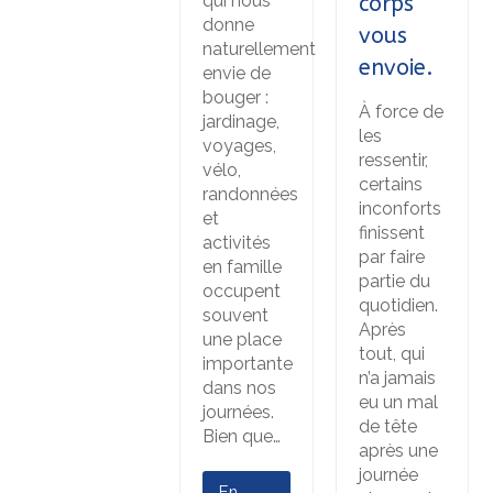
qui nous
corps
donne
vous
naturellement
envoie.
envie de
bouger :
À force de
jardinage,
les
voyages,
ressentir,
vélo,
certains
randonnées
inconforts
et
finissent
activités
par faire
en famille
partie du
occupent
quotidien.
souvent
Après
une place
tout, qui
importante
n’a jamais
dans nos
eu un mal
journées.
de tête
Bien que…
après une
journée
En