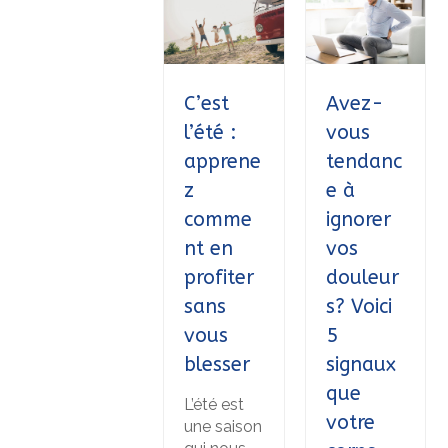
C’est
Avez-
l’été :
vous
apprene
tendanc
z
e à
comme
ignorer
nt en
vos
profiter
douleur
sans
s? Voici
vous
5
blesser
signaux
que
L’été est
votre
une saison