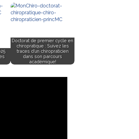
Doctorat de premier cycle en
chiropratique : Suivez les
025
traces d’un chiropraticien
ces
dans son parcours
académique!