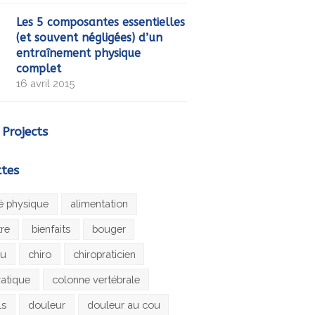
Les 5 composantes essentielles
(et souvent négligées) d’un
entraînement physique
complet
16 avril 2015
 Projects
ttes
té physique
alimentation
tre
bienfaits
bouger
au
chiro
chiropraticien
ratique
colonne vertébrale
ls
douleur
douleur au cou