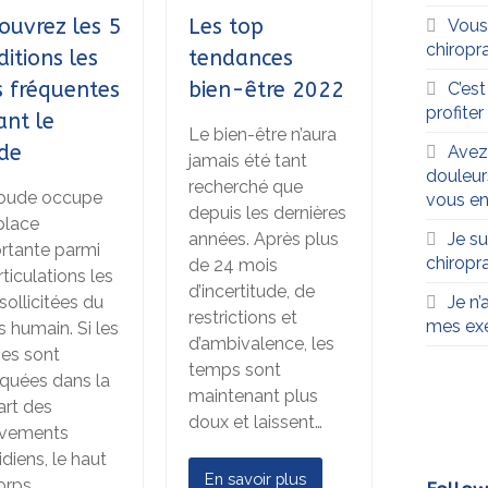
ouvrez les 5
Les top
Vous
chiropra
ditions les
tendances
s fréquentes
bien-être 2022
C’es
profite
ant le
Le bien-être n’aura
de
Avez
jamais été tant
douleur
recherché que
oude occupe
vous en
depuis les dernières
place
Je su
années. Après plus
rtante parmi
chiropr
de 24 mois
rticulations les
d’incertitude, de
Je n’
sollicitées du
restrictions et
mes exe
s humain. Si les
d’ambivalence, les
es sont
temps sont
iquées dans la
maintenant plus
art des
doux et laissent…
vements
diens, le haut
En savoir plus
orps…