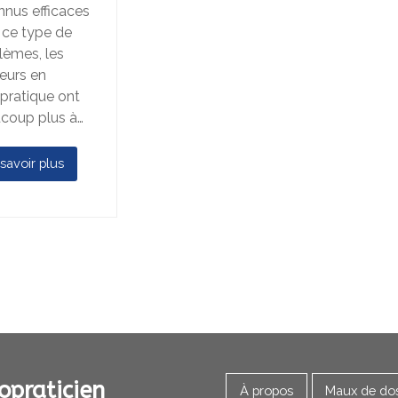
nnus efficaces
 ce type de
lèmes, les
eurs en
opratique ont
coup plus à…
savoir plus
opraticien
À propos
Maux de do