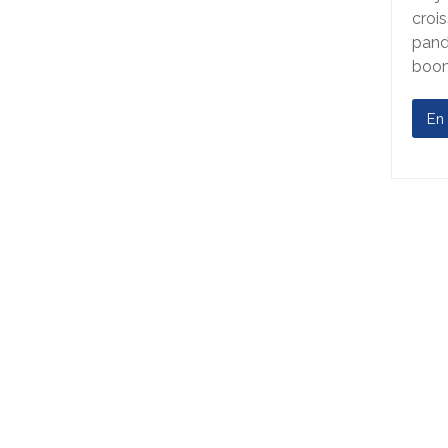
croi
pand
boo
En 