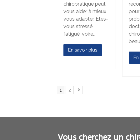
chiropratique peut
reco
vous aider à mieux
pour
vous adapter. Êtes-
prob
vous stressé,
doct
fatigué, voire…
chir
beau
En savoir plus
En 
Page
Page
1
2
Suivant
Vous cherchez un chir