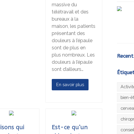
massive du
télétravail et des
bureaux à la
maison, les patients
présentant des
douleurs à l’épaule
sont de plus en
plus nombreux. Les
Recent
douleurs à l’épaule
sont d’ailleurs…
Étique
En savoir plus
Activi
bien-ê
cerve
chirop
aisons qui
Est-ce qu’un
consei