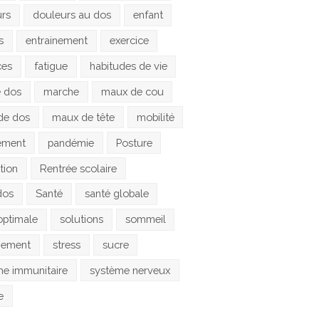
urs
douleurs au dos
enfant
s
entrainement
exercice
ces
fatigue
habitudes de vie
e dos
marche
maux de cou
de dos
maux de tête
mobilité
ement
pandémie
Posture
tion
Rentrée scolaire
dos
Santé
santé globale
optimale
solutions
sommeil
gement
stress
sucre
e immunitaire
système nerveux
e