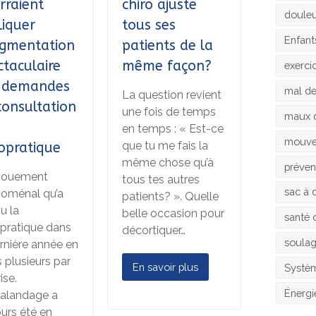
rraient
chiro ajuste
doule
liquer
tous ses
Enfant
ugmentation
patients de la
ctaculaire
même façon?
exerci
 demandes
mal d
La question revient
consultation
une fois de temps
maux 
en temps : « Est-ce
mouv
que tu me fais la
ropratique
même chose qu’à
préven
gouement
tous tes autres
sac à 
oménal qu’a
patients? ». Quelle
u la
belle occasion pour
santé 
opratique dans
décortiquer…
soula
ernière année en
s plusieurs par
En savoir plus
Systèm
ise.
Énergi
halandage a
ours été en