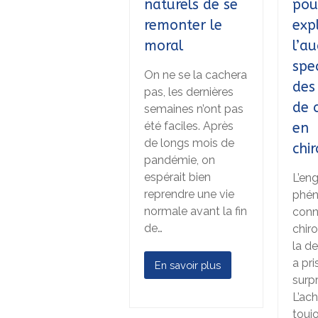
naturels de se
pou
remonter le
exp
moral
l’a
spe
On ne se la cachera
des
pas, les dernières
de 
semaines n’ont pas
été faciles. Après
en
de longs mois de
chi
pandémie, on
espérait bien
L’en
reprendre une vie
phén
normale avant la fin
conn
de…
chir
la d
a pri
En savoir plus
surpr
L’ac
touj