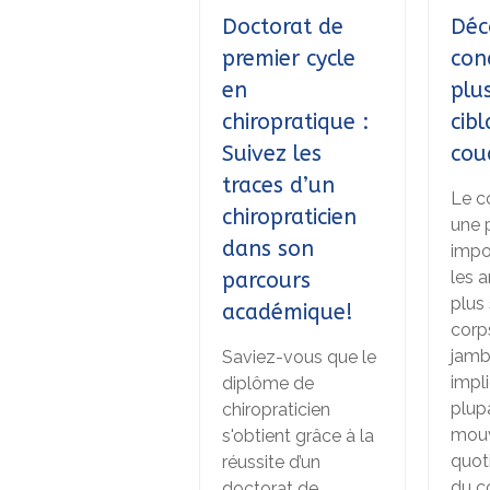
Doctorat de
Déc
premier cycle
con
en
plu
chiropratique :
cibl
Suivez les
cou
traces d’un
Le c
chiropraticien
une 
dans son
impo
les a
parcours
plus 
académique!
corp
jamb
Saviez-vous que le
impl
diplôme de
plup
chiropraticien
mou
s'obtient grâce à la
quoti
réussite d’un
du c
doctorat de