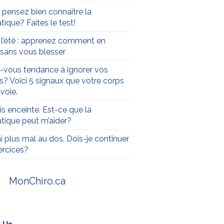
 pensez bien connaître la
tique? Faites le test!
t l’été : apprenez comment en
r sans vous blesser
-vous tendance à ignorer vos
s? Voici 5 signaux que votre corps
voie.
is enceinte. Est-ce que la
atique peut m’aider?
ai plus mal au dos. Dois-je continuer
rcices?
MonChiro.ca