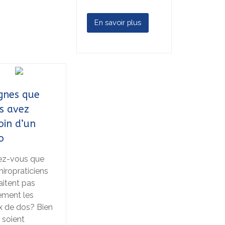
En savoir plus
ignes que
s avez
oin d’un
o
ez-vous que
hiropraticiens
aitent pas
ement les
 de dos? Bien
s soient