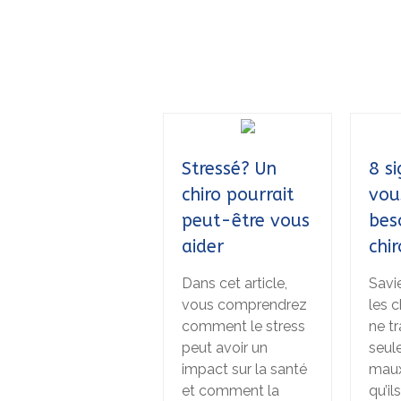
Stressé? Un
8 s
chiro pourrait
vou
peut-être vous
bes
aider
chir
Dans cet article,
Savi
vous comprendrez
les c
comment le stress
ne tr
peut avoir un
seul
impact sur la santé
maux
et comment la
qu’il