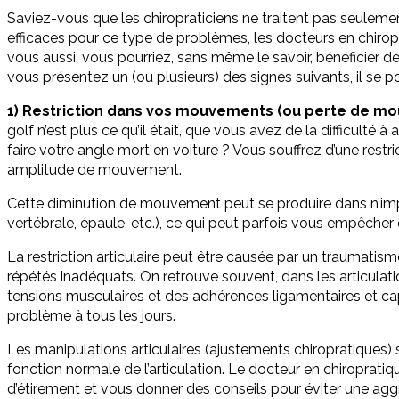
Saviez-vous que les chiropraticiens ne traitent pas seuleme
efficaces pour ce type de problèmes, les docteurs en chiropr
vous aussi, vous pourriez, sans même le savoir, bénéficier de
vous présentez un (ou plusieurs) des signes suivants, il se po
1) Restriction dans vos mouvements (ou perte de m
golf n’est plus ce qu’il était, que vous avez de la difficulté
faire votre angle mort en voiture ? Vous souffrez d’une restric
amplitude de mouvement.
Cette diminution de mouvement peut se produire dans n’impo
vertébrale, épaule, etc.), ce qui peut parfois vous empêche
La restriction articulaire peut être causée par un traumat
répétés inadéquats. On retrouve souvent, dans les articula
tensions musculaires et des adhérences ligamentaires et cap
problème à tous les jours.
Les manipulations articulaires (ajustements chiropratiques) 
fonction normale de l’articulation. Le docteur en chiropratiq
d’étirement et vous donner des conseils pour éviter une agg