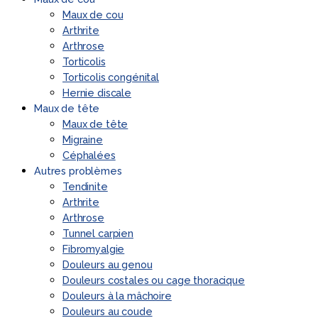
Maux de cou
Arthrite
Arthrose
Torticolis
Torticolis congénital
Hernie discale
Maux de tête
Maux de tête
Migraine
Céphalées
Autres problèmes
Tendinite
Arthrite
Arthrose
Tunnel carpien
Fibromyalgie
Douleurs au genou
Douleurs costales ou cage thoracique
Douleurs à la mâchoire
Douleurs au coude