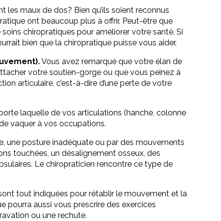
nt les maux de dos? Bien qu’ils soient reconnus
atique ont beaucoup plus à offrir. Peut-être que
 soins chiropratiques pour améliorer votre santé. Si
urrait bien que la chiropratique puisse vous aider.
ouvement).
Vous avez remarqué que votre élan de
 à attacher votre soutien-gorge ou que vous peinez à
tion articulaire, c’est-à-dire d’une perte de votre
rte laquelle de vos articulations (hanche, colonne
r de vaquer à vos occupations.
isme, une posture inadéquate ou par des mouvements
tions touchées, un désalignement osseux, des
sulaires. Le chiropraticien rencontre ce type de
sont tout indiquées pour rétablir le mouvement et la
ue pourra aussi vous prescrire des exercices
ravation ou une rechute.