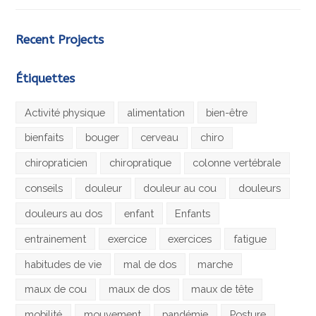
Recent Projects
Étiquettes
Activité physique
alimentation
bien-être
bienfaits
bouger
cerveau
chiro
chiropraticien
chiropratique
colonne vertébrale
conseils
douleur
douleur au cou
douleurs
douleurs au dos
enfant
Enfants
entrainement
exercice
exercices
fatigue
habitudes de vie
mal de dos
marche
maux de cou
maux de dos
maux de tête
mobilité
mouvement
pandémie
Posture