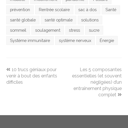
prévention
Rentrée scolaire
sac à dos
Santé
santé globale
santé optimale
solutions
sommeil
soulagement
stress
sucre
Système immunitaire
système nerveux
Énergie
previous
next
10 trucs géniaux pour
Les 5 composantes
post:
post:
venir à bout des enfants
essentielles (et souvent
difficiles
négligées) d’un
entraînement physique
complet