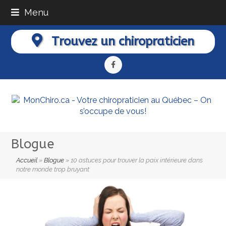
Menu
Trouvez un chiropraticien
Facebook
Blogue
Accueil
»
Blogue
»
10 astuces pour trouver la paix intérieure dans
notre monde trop bruyant