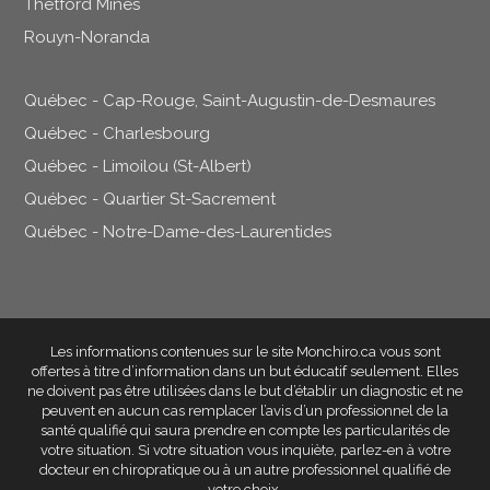
Thetford Mines
Rouyn-Noranda
Québec - Cap-Rouge, Saint-Augustin-de-Desmaures
Québec - Charlesbourg
Québec - Limoilou (St-Albert)
Québec - Quartier St-Sacrement
Québec - Notre-Dame-des-Laurentides
Les informations contenues sur le site Monchiro.ca vous sont
offertes à titre d’information dans un but éducatif seulement
. Elles
ne doivent pas être utilisées dans le but d’établir un diagnostic et ne
peuvent en aucun cas remplacer l’avis d’un professionnel de la
santé qualifié qui saura prendre en compte les particularités de
votre situation. Si votre situation vous inquiète, parlez-en à votre
docteur en chiropratique ou à un autre professionnel qualifié de
votre choix.