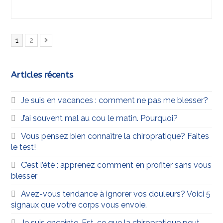
Page
Page
1
2
Suivant
Articles récents
Je suis en vacances : comment ne pas me blesser?
J’ai souvent mal au cou le matin. Pourquoi?
Vous pensez bien connaître la chiropratique? Faites
le test!
C’est l’été : apprenez comment en profiter sans vous
blesser
Avez-vous tendance à ignorer vos douleurs? Voici 5
signaux que votre corps vous envoie.
Je suis enceinte. Est-ce que la chiropratique peut