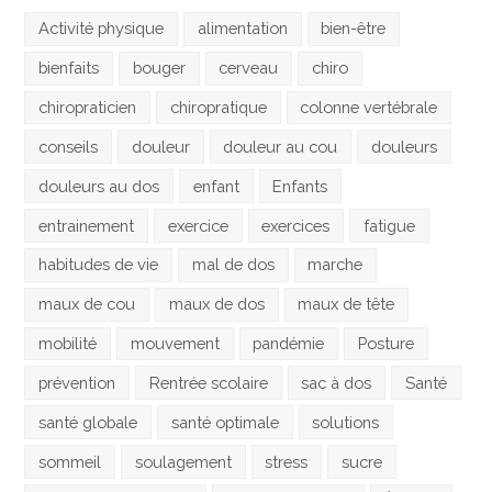
Activité physique
alimentation
bien-être
bienfaits
bouger
cerveau
chiro
chiropraticien
chiropratique
colonne vertébrale
conseils
douleur
douleur au cou
douleurs
douleurs au dos
enfant
Enfants
entrainement
exercice
exercices
fatigue
habitudes de vie
mal de dos
marche
maux de cou
maux de dos
maux de tête
mobilité
mouvement
pandémie
Posture
prévention
Rentrée scolaire
sac à dos
Santé
santé globale
santé optimale
solutions
sommeil
soulagement
stress
sucre