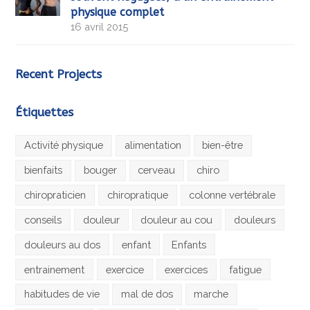
physique complet
16 avril 2015
Recent Projects
Étiquettes
Activité physique
alimentation
bien-être
bienfaits
bouger
cerveau
chiro
chiropraticien
chiropratique
colonne vertébrale
conseils
douleur
douleur au cou
douleurs
douleurs au dos
enfant
Enfants
entrainement
exercice
exercices
fatigue
habitudes de vie
mal de dos
marche