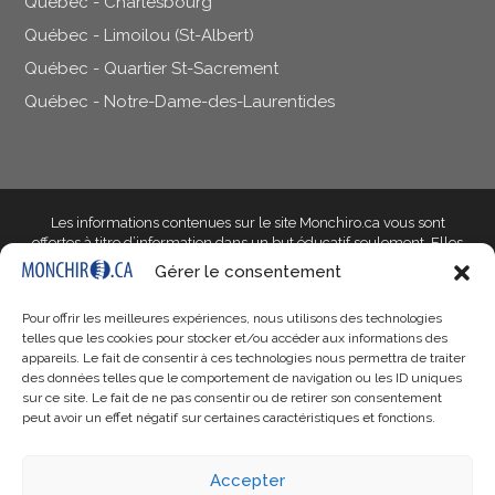
Québec - Charlesbourg
Québec - Limoilou (St-Albert)
Québec - Quartier St-Sacrement
Québec - Notre-Dame-des-Laurentides
Les informations contenues sur le site Monchiro.ca vous sont
offertes à titre d’information dans un but éducatif seulement
. Elles
ne doivent pas être utilisées dans le but d’établir un diagnostic et ne
Gérer le consentement
peuvent en aucun cas remplacer l’avis d’un professionnel de la
santé qualifié qui saura prendre en compte les particularités de
Pour offrir les meilleures expériences, nous utilisons des technologies
votre situation. Si votre situation vous inquiète, parlez-en à votre
telles que les cookies pour stocker et/ou accéder aux informations des
docteur en chiropratique ou à un autre professionnel qualifié de
appareils. Le fait de consentir à ces technologies nous permettra de traiter
votre choix.
des données telles que le comportement de navigation ou les ID uniques
sur ce site. Le fait de ne pas consentir ou de retirer son consentement
Monchiro.ca, ses responsables, son personnel, ses entités
peut avoir un effet négatif sur certaines caractéristiques et fonctions.
propriétaires et les professionnels affiliés
ne peuvent être tenus
responsables de tout préjudice, réclamation, coût ou obligation issu
de l’utilisation, bonne ou mauvaise, des renseignements que
Accepter
contient ce site web
, que ces obligations soient au chapitre des