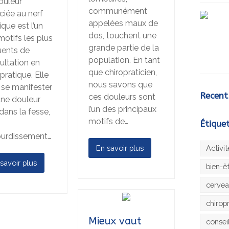
ouleur
communément
ciée au nerf
appelées maux de
ique est l’un
dos, touchent une
motifs les plus
grande partie de la
uents de
population. En tant
ultation en
que chiropraticien,
pratique. Elle
nous savons que
 se manifester
Recent
ces douleurs sont
une douleur
l’un des principaux
dans la fesse,
motifs de…
Étique
urdissement…
En savoir plus
Activi
savoir plus
bien-ê
cerve
chirop
Mieux vaut
consei