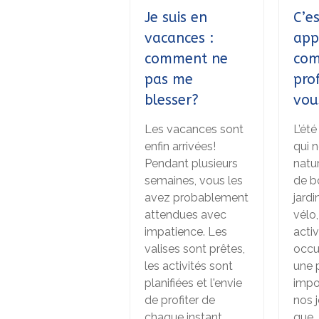
Je suis en
C’es
vacances :
app
comment ne
com
pas me
pro
blesser?
vou
Les vacances sont
L’été
enfin arrivées!
qui 
Pendant plusieurs
natu
semaines, vous les
de b
avez probablement
jard
attendues avec
vélo
impatience. Les
activ
valises sont prêtes,
occu
les activités sont
une 
planifiées et l'envie
impo
de profiter de
nos 
chaque instant…
que…