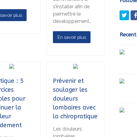
Follow
s’installer afin de
permettre le
Twit
savoir plus
développement…
Recent
En savoir plus
tique : 5
Prévenir et
rcices
soulager les
ples pour
douleurs
inuer la
lombaires avec
leur
la chiropratique
idement
Les douleurs
lombaires,