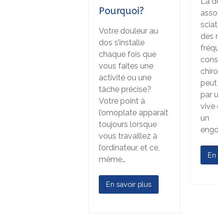
La d
Pourquoi?
asso
sciat
Votre douleur au
des 
dos s’installe
fréq
chaque fois que
cons
vous faites une
chiro
activité ou une
peut
tâche précise?
par 
Votre point à
vive 
l’omoplate apparaît
un
toujours lorsque
engo
vous travaillez à
l’ordinateur, et ce,
En 
même…
En savoir plus