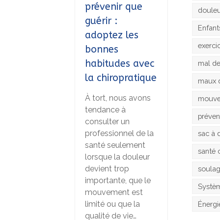
prévenir que
doule
guérir :
Enfant
adoptez les
exerci
bonnes
habitudes avec
mal d
la chiropratique
maux 
À tort, nous avons
mouv
tendance à
préven
consulter un
professionnel de la
sac à 
santé seulement
santé 
lorsque la douleur
devient trop
soula
importante, que le
Systèm
mouvement est
limité ou que la
Énergi
qualité de vie…