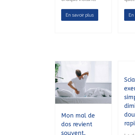
En savoir plus
En 
Scia
exe
sim
dim
dou
Mon mal de
rap
dos revient
souvent.