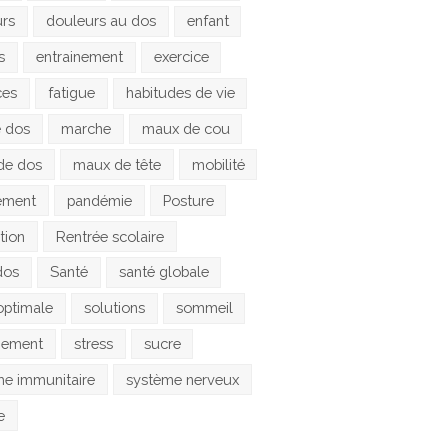
urs
douleurs au dos
enfant
s
entrainement
exercice
ces
fatigue
habitudes de vie
e dos
marche
maux de cou
de dos
maux de tête
mobilité
ement
pandémie
Posture
tion
Rentrée scolaire
dos
Santé
santé globale
optimale
solutions
sommeil
gement
stress
sucre
e immunitaire
système nerveux
e