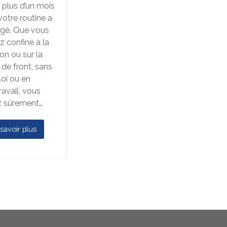
à plus d’un mois
votre routine a
gé. Que vous
z confiné à la
on ou sur la
 de front, sans
oi ou en
ravail, vous
z sûrement…
savoir plus