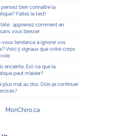
 pensez bien connaître la
tique? Faites le test!
t l’été : apprenez comment en
r sans vous blesser
-vous tendance à ignorer vos
s? Voici 5 signaux que votre corps
voie.
is enceinte. Est-ce que la
atique peut m’aider?
ai plus mal au dos. Dois-je continuer
rcices?
MonChiro.ca