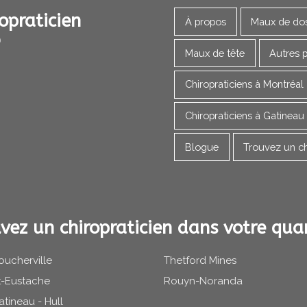
opraticien
À propos
Maux de do
Maux de tête
Autres 
Chiropraticiens à Montréal
Chiropraticiens à Gatineau
Blogue
Trouvez un ch
vez un chiropraticien dans votre quar
oucherville
Thetford Mines
t-Eustache
Rouyn-Noranda
atineau - Hull