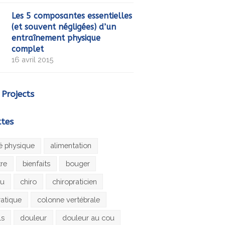
Les 5 composantes essentielles
(et souvent négligées) d’un
entraînement physique
complet
16 avril 2015
 Projects
ttes
té physique
alimentation
tre
bienfaits
bouger
au
chiro
chiropraticien
ratique
colonne vertébrale
ls
douleur
douleur au cou