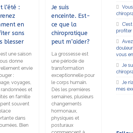
t l’été :
Je suis
Vous
chiropra
renez
enceinte. Est-
ment en
ce que la
C’es
profite
fiter sans
chiropratique
s blesser
peut m’aider?
Avez
douleur
 est une saison
La grossesse est
vous en
nous donne
une période de
Je su
rellement envie
transformation
chiropr
ouger :
exceptionnelle pour
Je n’
inage, voyages,
le corps humain.
mes exe
, randonnées et
Dès les premières
ités en famille
semaines, plusieurs
pent souvent
changements
place
hormonaux,
rtante dans
physiques et
journées. Bien
posturaux
commencent à