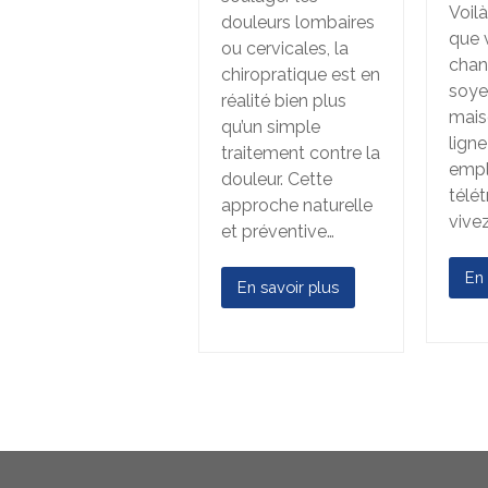
Voil
douleurs lombaires
que 
ou cervicales, la
chan
chiropratique est en
soye
réalité bien plus
mais
qu’un simple
ligne
traitement contre la
empl
douleur. Cette
télét
approche naturelle
vive
et préventive…
En 
En savoir plus