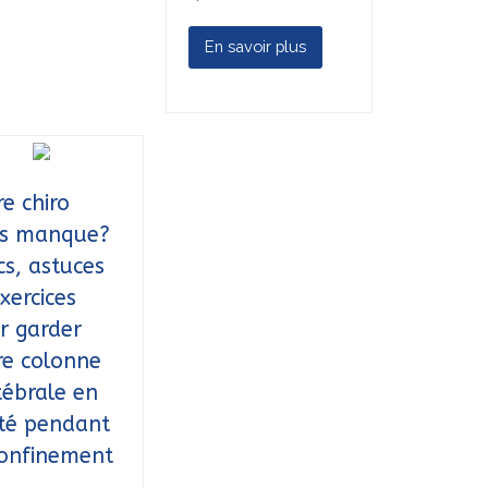
En savoir plus
re chiro
s manque?
cs, astuces
xercices
r garder
re colonne
tébrale en
té pendant
confinement