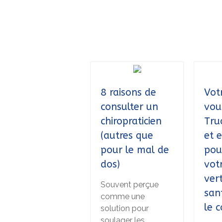
8 raisons de
Vot
consulter un
vou
chiropraticien
Tru
(autres que
et e
pour le mal de
pou
dos)
vot
ver
Souvent perçue
san
comme une
le 
solution pour
soulager les