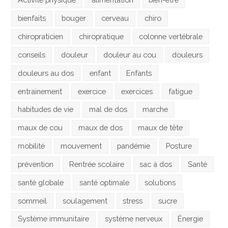
bienfaits
bouger
cerveau
chiro
chiropraticien
chiropratique
colonne vertébrale
conseils
douleur
douleur au cou
douleurs
douleurs au dos
enfant
Enfants
entrainement
exercice
exercices
fatigue
habitudes de vie
mal de dos
marche
maux de cou
maux de dos
maux de tête
mobilité
mouvement
pandémie
Posture
prévention
Rentrée scolaire
sac à dos
Santé
santé globale
santé optimale
solutions
sommeil
soulagement
stress
sucre
Système immunitaire
système nerveux
Énergie