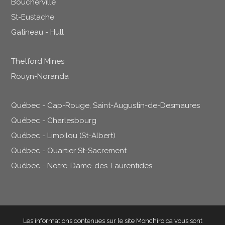
Boucherville
St-Eustache
Gatineau - Hull
Thetford Mines
Rouyn-Noranda
Québec - Cap-Rouge, Saint-Augustin-de-Desmaures
Québec - Charlesbourg
Québec - Limoilou (St-Albert)
Québec - Quartier St-Sacrement
Québec - Notre-Dame-des-Laurentides
Les informations contenues sur le site Monchiro.ca vous sont