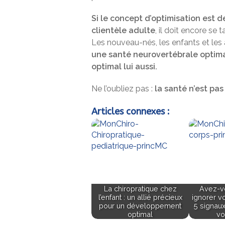
Si le concept d’optimisation est d
clientèle adulte
, il doit encore se 
Les nouveau-nés, les enfants et les
une santé neurovertébrale optima
optimal lui aussi.
Ne l’oubliez pas :
la santé n’est pa
Articles connexes :
La chiropratique chez
Avez-v
l’enfant : un allié précieux
ignorer v
pour un développement
5 signau
optimal
vo