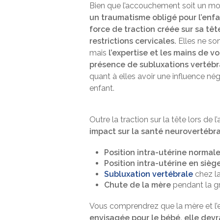
Bien que l’accouchement soit un m
un traumatisme obligé pour l’enfa
force de traction créée sur sa têt
restrictions cervicales.
Elles ne son
mais
l’expertise et les mains de v
présence de subluxations vertébr
quant à elles avoir une influence né
enfant.
Outre la traction sur la tête lors de 
impact sur la santé neurovertébr
Position intra-utérine normal
Position intra-utérine en sièg
Subluxation vertébrale
chez l
Chute de la mère
pendant la g
Vous comprendrez que la mère et l’e
envisagée pour le bébé, elle devra