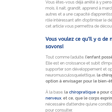
Vous êtes-vous déjà arrêté à y pens
mois, il naît, grandit, apprend à march
autres et a une capacité d’apprentis
rôle intéressant afin d’optimiser l
cet article vous permettra de découv
Vous voulez ce qu’il y a de 
savons!
Tout comme l’adulte,
l’enfant poss
Elle est en croissance et subit d’im
supporter son développement et opt
neuromusculosquelettique,
la chir
option à envisager pour le bien-ê
À la base,
la
chiropratique
a pour o
nerveux
,
et ce, que le corps expr
nécessaire d’attendre qu’une conditi
pour consulter.