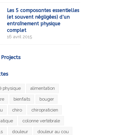
Les 5 composantes essentielles
(et souvent négligées) d’un
entraînement physique
complet
16 avril 2015
 Projects
ttes
té physique
alimentation
tre
bienfaits
bouger
au
chiro
chiropraticien
ratique
colonne vertébrale
ls
douleur
douleur au cou