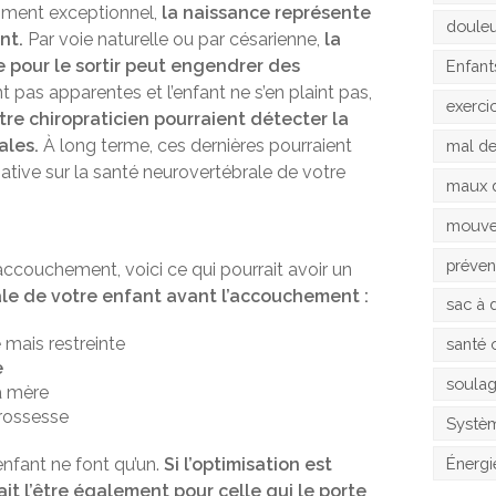
oment exceptionnel,
la naissance représente
doule
nt.
Par voie naturelle ou par césarienne,
la
e pour le sortir peut engendrer des
Enfant
t pas apparentes et l’enfant ne s’en plaint pas,
exerci
otre chiropraticien pourraient détecter la
ales.
À long terme, ces dernières pourraient
mal d
gative sur la santé neurovertébrale de votre
maux 
mouv
préven
l’accouchement, voici ce qui pourrait avoir un
ale de votre enfant avant l’accouchement :
sac à 
e
mais restreinte
santé 
e
soula
a mère
rossesse
Systèm
Énergi
nfant ne font qu’un.
Si l’optimisation est
it l’être également pour celle qui le porte