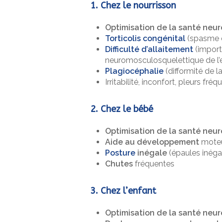
1. Chez le nourrisson
Optimisation de la santé neu
Torticolis congénital
(spasme d
Difficulté d’allaitement
(import
neuromosculosquelettique de l’e
Plagiocéphalie
(difformité de la
Irritabilité, inconfort, pleurs fréq
2. Chez le bébé
Optimisation de la santé neu
Aide au développement
mote
Posture
inégale
(épaules inéga
Chutes
fréquentes
3. Chez l’enfant
Optimisation de la santé neu