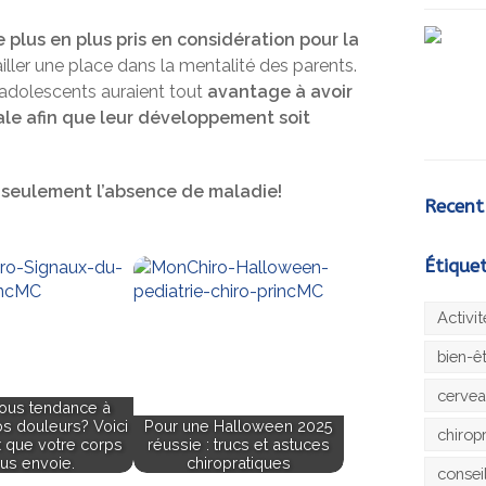
e plus en plus pris en considération pour la
tailler une place dans la mentalité des parents.
 adolescents auraient tout
avantage à avoir
le afin que leur développement soit
s seulement l’absence de maladie!
Recent
Étique
Activi
bien-ê
cerve
ous tendance à
os douleurs? Voici
Pour une Halloween 2025
chirop
x que votre corps
réussie : trucs et astuces
us envoie.
chiropratiques
consei