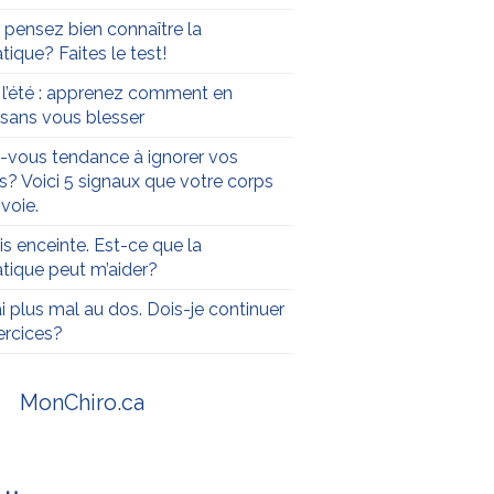
 pensez bien connaître la
tique? Faites le test!
t l’été : apprenez comment en
r sans vous blesser
-vous tendance à ignorer vos
s? Voici 5 signaux que votre corps
voie.
is enceinte. Est-ce que la
atique peut m’aider?
ai plus mal au dos. Dois-je continuer
rcices?
MonChiro.ca