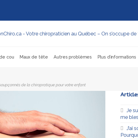
de cou
Maux de tête
Autres problèmes
Plus d’informations
nsoupçonnés de la chiropratique pour votre enfant
Article
Je s
me bles
J’ai 
Pourqu