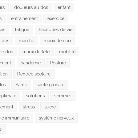
urs
douleurs au dos
enfant
s
entrainement
exercice
ces
fatigue
habitudes de vie
e dos
marche
maux de cou
de dos
maux de tête
mobilité
ement
pandémie
Posture
tion
Rentrée scolaire
dos
Santé
santé globale
optimale
solutions
sommeil
gement
stress
sucre
e immunitaire
système nerveux
e