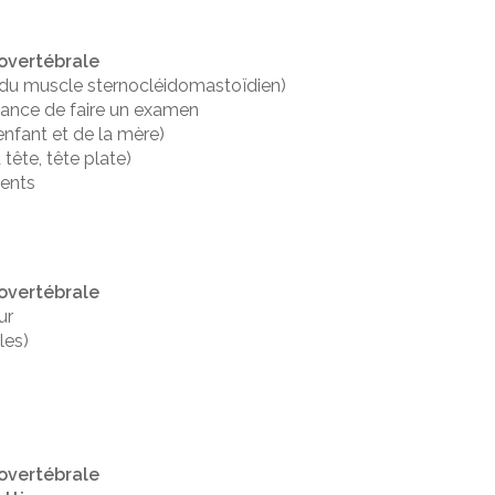
rovertébrale
u muscle sternocléidomastoïdien)
ance de faire un examen
nfant et de la mère)
 tête, tête plate)
uents
rovertébrale
ur
les)
rovertébrale