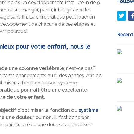
Follow
er? Après un développement intra-utérin de 9
er, courir, manger, parler, interagir avec les
Twit
sage sans fin. La chiropratique peut jouer un
e développement de chacune de ces étapes et
rir pourquoi.
Recent
mieux pour votre enfant, nous le
ède une colonne vertébrale
, n’est-ce pas?
portants changements au fil des années. Afin de
imiser la fonction de son système
opratique pourrait être une excellente
tre de votre enfant
.
bjectif d’optimiser la fonction du
système
ime une douleur ou non.
Il n’est donc pas
on particulière ou une douleur apparaissent