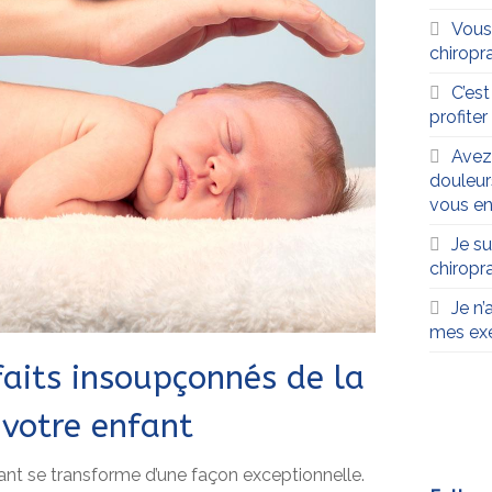
Vous
chiropra
C’es
profite
Avez
douleur
vous en
Je su
chiropr
Je n’
mes exe
faits insoupçonnés de la
 votre enfant
nfant se transforme d’une façon exceptionnelle.