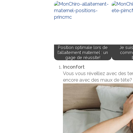
Position optimale lors de
Je sui
l’allaitement maternel : un
comme
gage de réussite!
Inconfort
Vous vous réveillez avec des te
encore avec des maux de tête? V