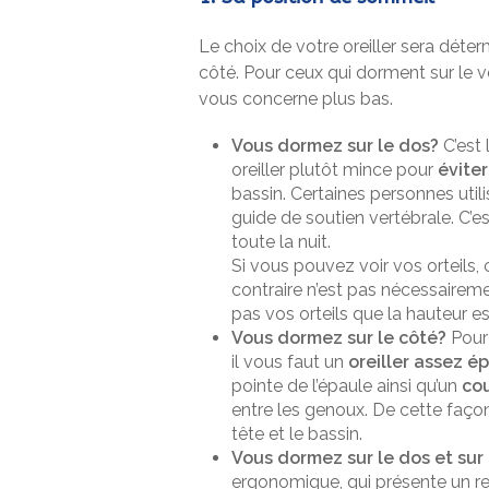
Le choix de votre oreiller sera déte
côté. Pour ceux qui dorment sur le ve
vous concerne plus bas.
Vous dormez sur le dos?
C’est 
oreiller plutôt mince pour
éviter
bassin. Certaines personnes util
guide de soutien vertébrale. C’e
toute la nuit.
Si vous pouvez voir vos orteils, c
contraire n’est pas nécessaireme
pas vos orteils que la hauteur e
Vous dormez sur le côté?
Pour 
il vous faut un
oreiller assez ép
pointe de l’épaule ainsi qu’un
cou
entre les genoux. De cette faço
tête et le bassin.
Vous dormez sur le dos et sur 
ergonomique, qui présente un r