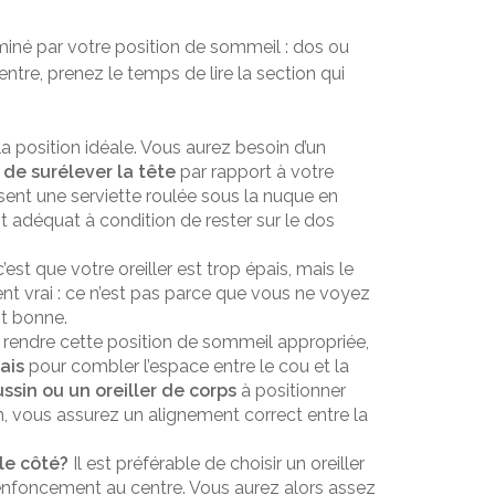
rminé par votre position de sommeil : dos ou
ntre, prenez le temps de lire la section qui
la position idéale. Vous aurez besoin d’un
 de surélever la tête
par rapport à votre
isent une serviette roulée sous la nuque en
st adéquat à condition de rester sur le dos
’est que votre oreiller est trop épais, mais le
nt vrai : ce n’est pas parce que vous ne voyez
st bonne.
rendre cette position de sommeil appropriée,
ais
pour combler l’espace entre le cou et la
ssin ou un oreiller de corps
à positionner
n, vous assurez un alignement correct entre la
le côté?
Il est préférable de choisir un oreiller
enfoncement au centre. Vous aurez alors assez