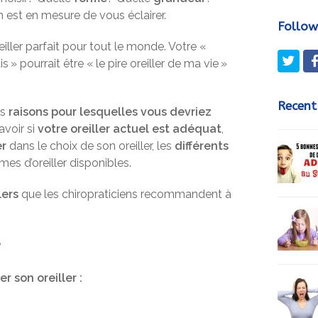
n est en mesure de vous éclairer.
Follow
iller parfait pour tout le monde. Votre «
Twit
 » pourrait être « le pire oreiller de ma vie »
Recent
es
raisons pour lesquelles vous devriez
voir si
votre oreiller actuel est adéquat
,
er
dans le choix de son oreiller, les
différents
mes d’oreiller disponibles.
lers
que les chiropraticiens recommandent à
?
r son oreiller :