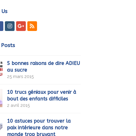
marketing et activer ce contenu
 Us
ter
Facebook
Instagram
GooglePlus
RSS
 Posts
5 bonnes raisons de dire ADIEU
au sucre
25 mars 2015
10 trucs géniaux pour venir à
bout des enfants difficiles
2 avril 2015
10 astuces pour trouver la
paix intérieure dans notre
monde trop bruyant