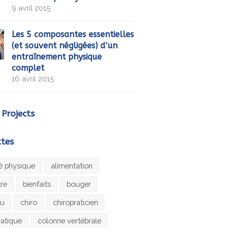
9 avril 2015
Les 5 composantes essentielles
(et souvent négligées) d’un
entraînement physique
complet
16 avril 2015
 Projects
ttes
té physique
alimentation
tre
bienfaits
bouger
au
chiro
chiropraticien
ratique
colonne vertébrale