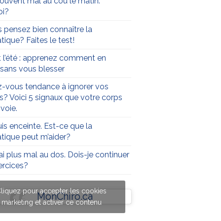
 souvent mal au cou le matin.
oi?
 pensez bien connaître la
tique? Faites le test!
t l’été : apprenez comment en
r sans vous blesser
-vous tendance à ignorer vos
s? Voici 5 signaux que votre corps
voie.
uis enceinte. Est-ce que la
atique peut m’aider?
’ai plus mal au dos. Dois-je continuer
rcices?
liquez pour accepter les cookies
MonChiro.ca
marketing et activer ce contenu
liquez pour accepter les cookies