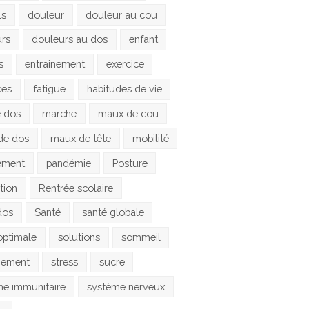
ls
douleur
douleur au cou
urs
douleurs au dos
enfant
s
entrainement
exercice
ces
fatigue
habitudes de vie
e dos
marche
maux de cou
de dos
maux de tête
mobilité
ement
pandémie
Posture
tion
Rentrée scolaire
dos
Santé
santé globale
optimale
solutions
sommeil
gement
stress
sucre
e immunitaire
système nerveux