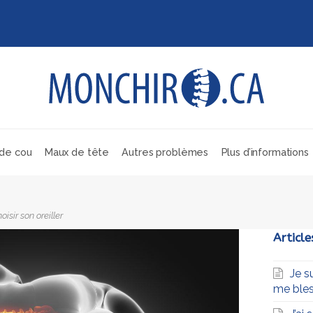
de cou
Maux de tête
Autres problèmes
Plus d’informations
oisir son oreiller
Article
Je s
me bles