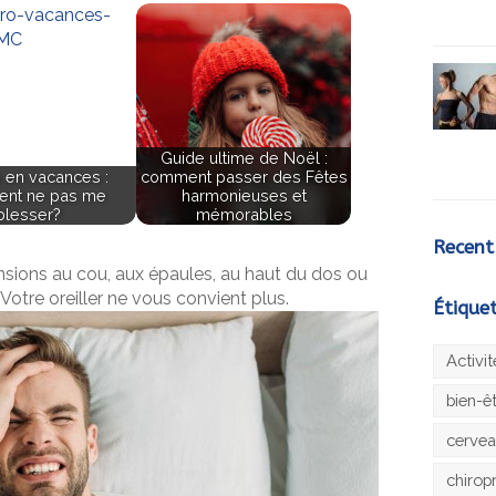
Guide ultime de Noël :
s en vacances :
comment passer des Fêtes
nt ne pas me
harmonieuses et
blesser?
mémorables
Recent
nsions au cou, aux épaules, au haut du dos ou
otre oreiller ne vous convient plus.
Étique
Activi
bien-ê
cerve
chirop