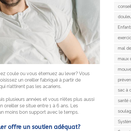
consei
doule
Enfant
exerci
mal d
maux 
mouv
nez coule ou vous éternuez au lever? Vous
préven
oisissez un oreiller fabriqué à partir de
 qui n’attirent pas les acariens.
sac à 
s plusieurs années et vous n’êtes plus aussi
santé 
 oreiller se situe entre 1 à 6 ans. Les
soula
t un moins bon support avec le temps.
Systèm
ler offre un soutien adéquat?