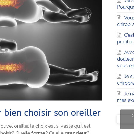
J’ai
Pourqu
Vous
chiropra
C’es
profite
Avez
douleur
vous en
Je s
chiropr
Je n
mes exe
 bien choisir son oreiller
C
vel oreiller, le choix est si vaste qu’il est
C
hoisir? Quelle
forme
? Quelle
grandeur
?