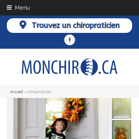
Menu
Trouvez un chiropraticien
Facebook
Accueil
»
chiropraticien