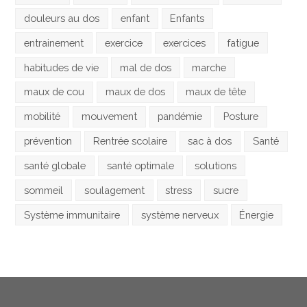
douleurs au dos
enfant
Enfants
entrainement
exercice
exercices
fatigue
habitudes de vie
mal de dos
marche
maux de cou
maux de dos
maux de tête
mobilité
mouvement
pandémie
Posture
prévention
Rentrée scolaire
sac à dos
Santé
santé globale
santé optimale
solutions
sommeil
soulagement
stress
sucre
Système immunitaire
système nerveux
Énergie