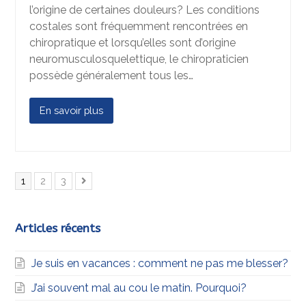
l’origine de certaines douleurs? Les conditions
costales sont fréquemment rencontrées en
chiropratique et lorsqu’elles sont d’origine
neuromusculosquelettique, le chiropraticien
possède généralement tous les…
En savoir plus
Page
Page
Page
1
2
3
Suivant
Articles récents
Je suis en vacances : comment ne pas me blesser?
J’ai souvent mal au cou le matin. Pourquoi?