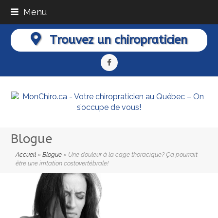
Menu
Trouvez un chiropraticien
Facebook
Blogue
Accueil
»
Blogue
»
Une douleur à la cage thoracique? Ça pourrait
être une irritation costovertébrale!