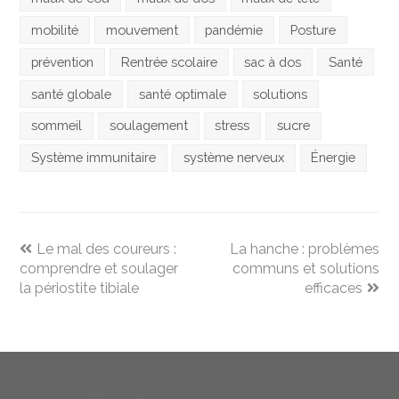
mobilité
mouvement
pandémie
Posture
prévention
Rentrée scolaire
sac à dos
Santé
santé globale
santé optimale
solutions
sommeil
soulagement
stress
sucre
Système immunitaire
système nerveux
Énergie
previous
next
Le mal des coureurs :
La hanche : problèmes
post:
post:
comprendre et soulager
communs et solutions
la périostite tibiale
efficaces