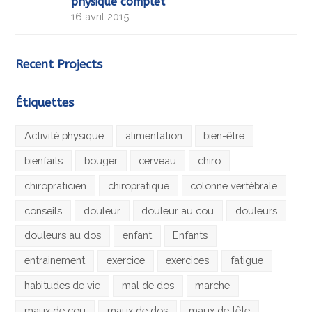
physique complet
16 avril 2015
Recent Projects
Étiquettes
Activité physique
alimentation
bien-être
bienfaits
bouger
cerveau
chiro
chiropraticien
chiropratique
colonne vertébrale
conseils
douleur
douleur au cou
douleurs
douleurs au dos
enfant
Enfants
entrainement
exercice
exercices
fatigue
habitudes de vie
mal de dos
marche
maux de cou
maux de dos
maux de tête