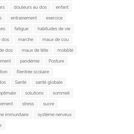
urs
douleurs au dos
enfant
s
entrainement
exercice
ces
fatigue
habitudes de vie
e dos
marche
maux de cou
de dos
maux de tête
mobilité
ement
pandémie
Posture
tion
Rentrée scolaire
dos
Santé
santé globale
optimale
solutions
sommeil
gement
stress
sucre
e immunitaire
système nerveux
e