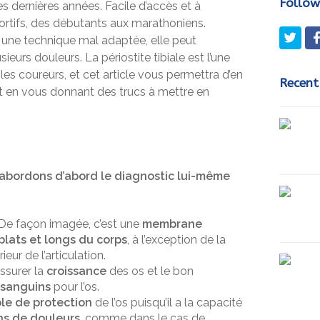
Follow
es dernières années. Facile d’accès et à
sportifs, des débutants aux marathoniens.
Twit
 une technique mal adaptée, elle peut
sieurs douleurs. La périostite tibiale est l’une
es coureurs, et cet article vous permettra d’en
Recent
ut en vous donnant des trucs à mettre en
abordons d’abord le diagnostic lui-même
 De façon imagée, c’est une
membrane
plats et longs du corps
, à l’exception de la
ieur de l’articulation.
ssurer la
croissance
des os et le bon
sanguins
pour l’os.
le de protection
de l’os puisqu’il a la capacité
ns de douleurs
, comme dans le cas de