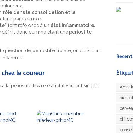
douloureux.
 rôle dans la consolidation et la
cture, par exemple.
te”
font référence à un
état inflammatoire
.
e définit donc comme étant une
périostite
.
st question de périostite tibiale
, on considère
Recent
t inflammé.
 chez le coureur
Étique
à la périostite tibiale est relativement simple.
Activi
bien-ê
cerve
chirop
consei