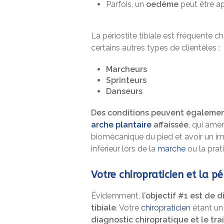
Parfois, un
oedème
peut être ap
La périostite tibiale est fréquente c
certains autres types de clientèles :
Marcheurs
Sprinteurs
Danseurs
Des conditions peuvent également 
arche plantaire
affaissée
, qui amè
biomécanique du pied et avoir un 
inférieur lors de la
marche
ou la prat
Votre chiropraticien et la pér
Évidemment,
l’objectif #1 est de 
tibiale
. Votre
chiropraticien
étant u
diagnostic chiropratique et le tr