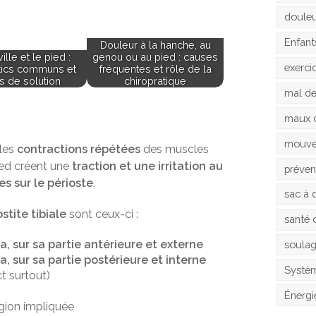
doule
Enfant
Douleur à la hanche, au
ille et le pied :
genou ou au pied : causes
exerci
tics communs et
fréquentes et rôle de la
s de solution
chiropratique
mal d
maux 
mouv
 les
contractions répétées
des muscles
ed créent une
traction et une irritation au
préven
es sur le périoste
.
sac à 
stite tibiale
sont ceux-ci :
santé 
a, sur sa partie antérieure et externe
soula
a, sur sa partie postérieure et interne
Systèm
t surtout)
Énergi
gion impliquée