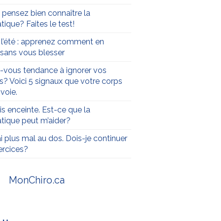
 pensez bien connaître la
tique? Faites le test!
t l’été : apprenez comment en
r sans vous blesser
-vous tendance à ignorer vos
s? Voici 5 signaux que votre corps
voie.
is enceinte. Est-ce que la
atique peut m’aider?
ai plus mal au dos. Dois-je continuer
rcices?
MonChiro.ca