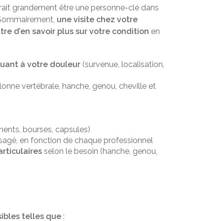
rrait grandement être une personne-clé dans
é. Sommairement,
une visite chez votre
re d’en savoir plus sur votre condition
en
uant à votre douleur
(survenue, localisation,
lonne vertébrale, hanche, genou, cheville et
ments, bourses, capsules)
sagé, en fonction de chaque professionnel
rticulaires
selon le besoin (hanche, genou,
bles telles que
: