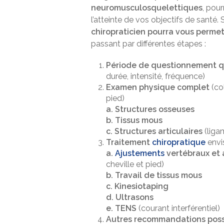
neuromusculosquelettiques
, pou
l’atteinte de vos objectifs de sant
chiropraticien pourra vous permett
passant par différentes étapes :
Période de questionnement q
durée, intensité, fréquence)
Examen physique complet
(co
pied)
a. Structures osseuses
b. Tissus mous
c. Structures articulaires
(liga
Traitement
chiropratique
envi
a.
Ajustements
vertébraux et a
cheville et pied)
b. Travail de tissus mous
c. Kinesiotaping
d. Ultrasons
e. TENS
(courant interférentiel)
Autres recommandations possi