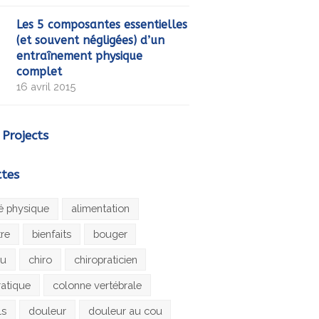
Les 5 composantes essentielles
(et souvent négligées) d’un
entraînement physique
complet
16 avril 2015
 Projects
ttes
té physique
alimentation
tre
bienfaits
bouger
au
chiro
chiropraticien
ratique
colonne vertébrale
ls
douleur
douleur au cou