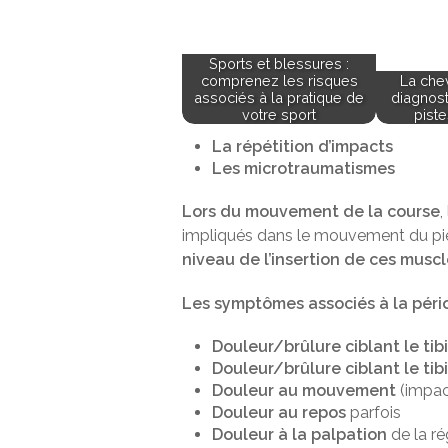
Sports et blessures :
comprenez les risques
La chev
associés à la pratique de
diagnos
votre sport
piste
La répétition d’impacts
Les microtraumatismes
Lors du mouvement de la course
,
impliqués dans le mouvement du pi
niveau de l’insertion de ces muscl
Les symptômes associés à la pério
Douleur/brûlure ciblant le tibi
Douleur/brûlure ciblant le tibi
Douleur au mouvement
(impac
Douleur au repos
parfois
Douleur à la palpation
de la ré