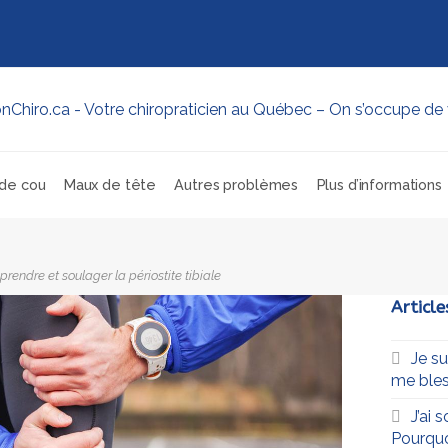
de cou
Maux de tête
Autres problèmes
Plus d’informations
rendre et soulager la périostite tibiale
Article
Je s
me bles
J’ai 
Pourqu