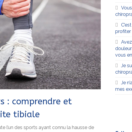
Vous
chiropra
C’es
profite
Avez
douleur
vous en
Je su
chiropr
Je n’
mes exe
s : comprendre et
ite tibiale
te l’un des sports ayant connu la hausse de