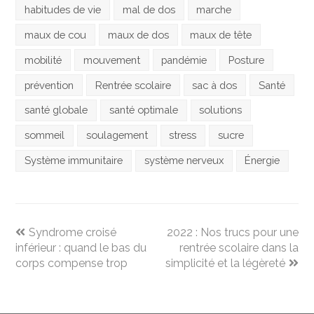
habitudes de vie
mal de dos
marche
maux de cou
maux de dos
maux de tête
mobilité
mouvement
pandémie
Posture
prévention
Rentrée scolaire
sac à dos
Santé
santé globale
santé optimale
solutions
sommeil
soulagement
stress
sucre
Système immunitaire
système nerveux
Énergie
previous
next
Syndrome croisé
2022 : Nos trucs pour une
post:
post:
inférieur : quand le bas du
rentrée scolaire dans la
corps compense trop
simplicité et la légèreté