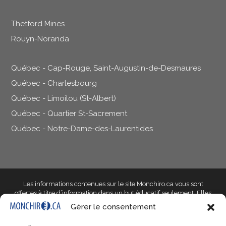
Thetford Mines
Rouyn-Noranda
Québec - Cap-Rouge, Saint-Augustin-de-Desmaures
Québec - Charlesbourg
Québec - Limoilou (St-Albert)
Québec - Quartier St-Sacrement
Québec - Notre-Dame-des-Laurentides
Les informations contenues sur le site Monchiro.ca vous sont
offertes à titre d’information dans un but éducatif seulement
. Elles
ne doivent pas être utilisées dans le but d’établir un diagnostic et ne
Gérer le consentement
peuvent en aucun cas remplacer l’avis d’un professionnel de la
santé qualifié qui saura prendre en compte les particularités de