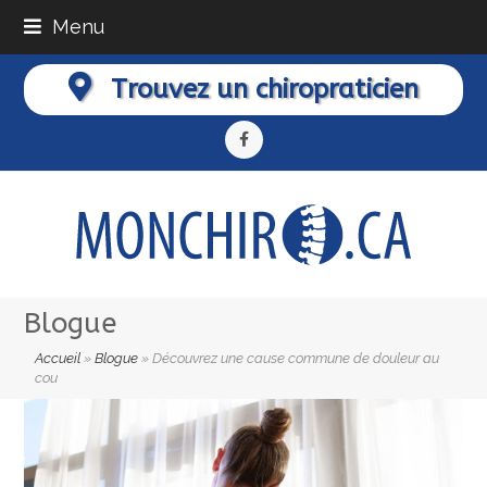
Menu
Trouvez un chiropraticien
Facebook
Blogue
Accueil
»
Blogue
»
Découvrez une cause commune de douleur au
cou