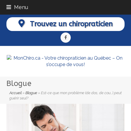
Menu
Trouvez un chiropraticien
Facebook
Blogue
Accueil
»
Blogue
»
Est-ce que mon problème (de dos, de cou…) peut
guérir seul?