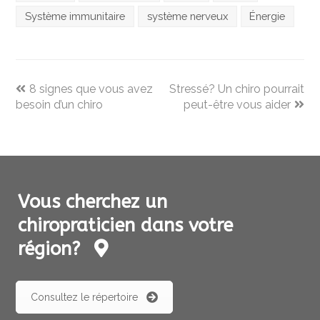
Système immunitaire
système nerveux
Énergie
previous
next
8 signes que vous avez
Stressé? Un chiro pourrait
post:
post:
besoin d’un chiro
peut-être vous aider
Vous cherchez un
chiropraticien dans votre
région?
Consultez le répertoire