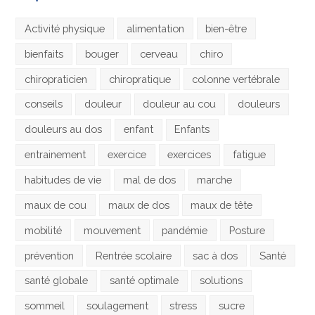
Activité physique
alimentation
bien-être
bienfaits
bouger
cerveau
chiro
chiropraticien
chiropratique
colonne vertébrale
conseils
douleur
douleur au cou
douleurs
douleurs au dos
enfant
Enfants
entrainement
exercice
exercices
fatigue
habitudes de vie
mal de dos
marche
maux de cou
maux de dos
maux de tête
mobilité
mouvement
pandémie
Posture
prévention
Rentrée scolaire
sac à dos
Santé
santé globale
santé optimale
solutions
sommeil
soulagement
stress
sucre