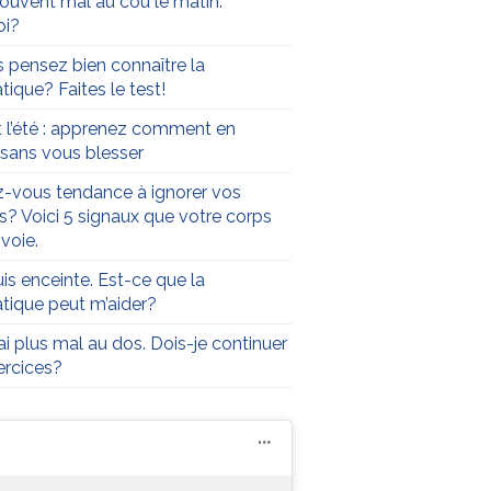
 souvent mal au cou le matin.
oi?
 pensez bien connaître la
tique? Faites le test!
t l’été : apprenez comment en
r sans vous blesser
-vous tendance à ignorer vos
s? Voici 5 signaux que votre corps
voie.
uis enceinte. Est-ce que la
atique peut m’aider?
’ai plus mal au dos. Dois-je continuer
rcices?