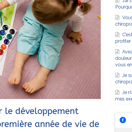
J’ai
Pourqu
Vous
chiropra
C’es
profite
Avez
douleur
vous en
Je s
chiropr
Je n
mes exe
r le développement
première année de vie de