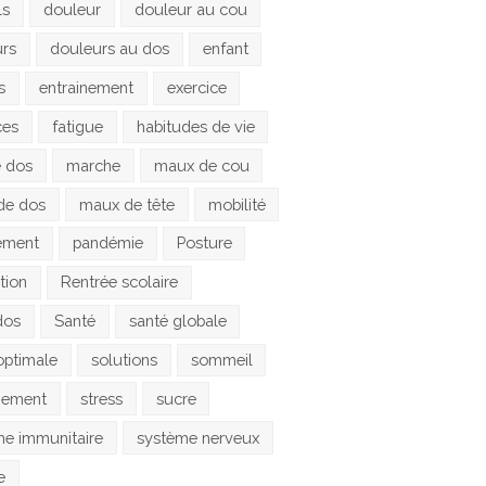
ls
douleur
douleur au cou
urs
douleurs au dos
enfant
s
entrainement
exercice
ces
fatigue
habitudes de vie
e dos
marche
maux de cou
de dos
maux de tête
mobilité
ement
pandémie
Posture
tion
Rentrée scolaire
dos
Santé
santé globale
optimale
solutions
sommeil
gement
stress
sucre
e immunitaire
système nerveux
e