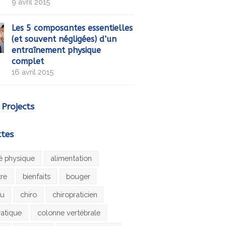
9 avril 2015
Les 5 composantes essentielles
(et souvent négligées) d’un
entraînement physique
complet
16 avril 2015
 Projects
ttes
té physique
alimentation
tre
bienfaits
bouger
au
chiro
chiropraticien
ratique
colonne vertébrale