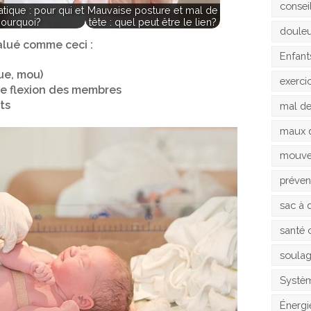
consei
atique : pour qui et
Mauvaise posture et mal de
ourquoi?
tête : quel peut être le lien?
doule
alué comme ceci :
Enfant
ue, mou)
exerci
e flexion des membres
ts
mal d
maux 
mouv
préven
sac à 
santé 
soula
Systèm
Énergi