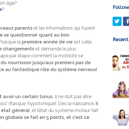
son âge?
Follow
e
?
Twit
uveaux parents
et les informations qui fusent
de se questionner quant au bon
Recent
 Puisque la
première année de vie
est celle
de changements
et demande le plus
étape par étape comment la motricité se
du nourrisson jusqu’aux premiers pas de
ce au fantastique rôle du système nerveux!
 avoir un certain tonus.
Il ne doit pas être
“mou” (flasque, hypotonique). Dès la naissance,
il
 état général
, et l’état du système moteur fait
n globale se fait en 5 points, et c’est ce