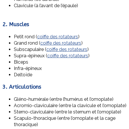
Clavicule (à l’avant de l’épaule)
2. Muscles
Petit rond (
coiffe des rotateurs
)
Grand rond (
coiffe des rotateurs
)
Subscapulaire (
coiffe des rotateurs
)
Supra-épineux (
coiffe des rotateurs
)
Biceps
Infra-épineux
Deltoïde
3. Articulations
Gléno-humérale (entre l’humérus et l’omoplate)
Acromio-claviculaire (entre la clavicule et l’omoplate)
Sterno-claviculaire (entre le sternum et l’omoplate)
Scapulo-thoracique (entre l’omoplate et la cage
thoracique)