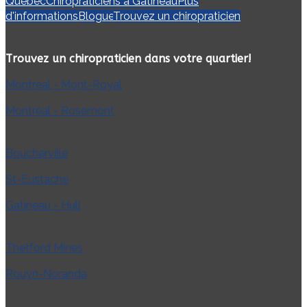
Québec
Chiropraticiens à Gatineau
Plus
d'informations
Blogue
Trouvez un chiropraticien
Trouvez un chiropraticien dans votre quartier!
Montréal - Mont-Royal
Montréal - Rosemont
Boucherville
St-Eustache
Gatineau - Hull
Thetford Mines
Rouyn-Noranda