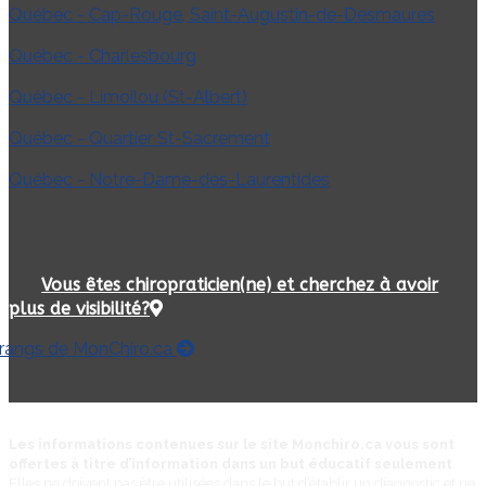
Québec - Cap-Rouge, Saint-Augustin-de-Desmaures
Québec - Charlesbourg
Québec - Limoilou (St-Albert)
Québec - Quartier St-Sacrement
Québec - Notre-Dame-des-Laurentides
Vous êtes chiropraticien(ne) et cherchez à avoir
plus de visibilité?
 rangs de MonChiro.ca
Les informations contenues sur le site Monchiro.ca vous sont
offertes à titre d’information dans un but éducatif seulement
.
Elles ne doivent pas être utilisées dans le but d’établir un diagnostic et ne