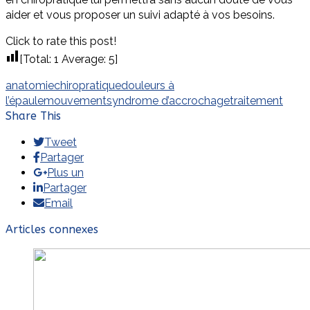
aider et vous proposer un suivi adapté à vos besoins.
Click to rate this post!
[Total:
1
Average:
5
]
anatomie
chiropratique
douleurs à
l’épaule
mouvement
syndrome d’accrochage
traitement
Share This
Tweet
Partager
Plus un
Partager
Email
Articles connexes