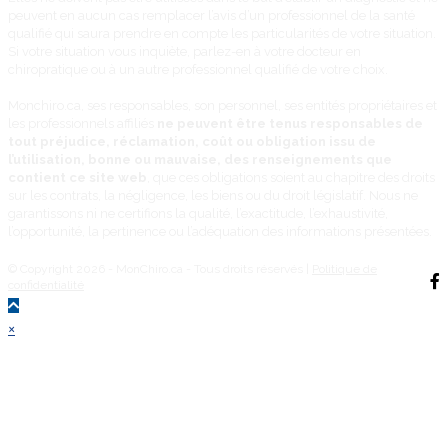
peuvent en aucun cas remplacer l’avis d’un professionnel de la santé
qualifié qui saura prendre en compte les particularités de votre situation.
Si votre situation vous inquiète, parlez-en à votre docteur en
chiropratique ou à un autre professionnel qualifié de votre choix.
Monchiro.ca, ses responsables, son personnel, ses entités propriétaires et
les professionnels affiliés
ne peuvent être tenus responsables de
tout préjudice, réclamation, coût ou obligation issu de
l’utilisation, bonne ou mauvaise, des renseignements que
contient ce site web
, que ces obligations soient au chapitre des droits
sur les contrats, la négligence, les biens ou du droit législatif. Nous ne
garantissons ni ne certifions la qualité, l’exactitude, l’exhaustivité,
l’opportunité, la pertinence ou l’adéquation des informations présentées.
© Copyright 2026 - MonChiro.ca - Tous droits réservés |
Politique de
confidentialité
Back
×
To
Top