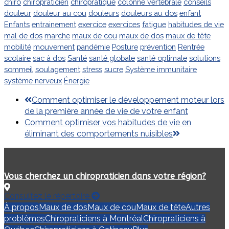
chiro
chiropraticien
chiropratique
colonne vertébrale
conseils
douleur
douleur au cou
douleurs
douleurs au dos
enfant
Enfants
entrainement
exercice
exercices
fatigue
habitudes de vie
mal de dos
marche
maux de cou
maux de dos
maux de tête
mobilité
mouvement
pandémie
Posture
prévention
Rentrée
scolaire
sac à dos
Santé
santé globale
santé optimale
solutions
sommeil
soulagement
stress
sucre
Système immunitaire
système nerveux
Énergie
previous
Comment optimiser le développement moteur lors
post:
de la première année de vie de votre enfant
next
Comment optimiser vos habitudes de vie en
post:
éliminant des comportements nuisibles
Vous cherchez un chiropraticien dans votre région?
Consultez le répertoire
À propos
Maux de dos
Maux de cou
Maux de tête
Autres
problèmes
Chiropraticiens à Montréal
Chiropraticiens à