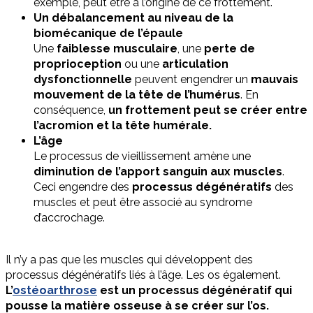
exemple, peut être à l’origine de ce frottement.
Un débalancement au niveau de la
biomécanique de l’épaule
Une
faiblesse musculaire
, une
perte de
proprioception
ou une
articulation
dysfonctionnelle
peuvent engendrer un
mauvais
mouvement de la tête de l’humérus
. En
conséquence,
un frottement peut se créer entre
l’acromion et la tête humérale.
L’âge
Le processus de vieillissement amène une
diminution de l’apport sanguin aux muscles
.
Ceci engendre des
processus dégénératifs
des
muscles et peut être associé au syndrome
d’accrochage.
Il n’y a pas que les muscles qui développent des
processus dégénératifs liés à l’âge. Les os également.
L’
ostéoarthrose
est un processus dégénératif qui
pousse la matière osseuse à se créer sur l’os.