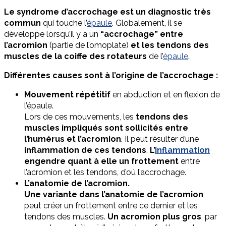
Le syndrome d’accrochage est un diagnostic très
commun
qui touche l’
épaule
. Globalement, il se
développe lorsqu’il y a un
“accrochage” entre
l’acromion
(partie de l’omoplate)
et les tendons des
muscles de la coiffe des rotateurs
de l’
épaule
.
Différentes causes sont à l’origine de l’accrochage :
Mouvement répétitif
en abduction et en flexion de
l’épaule.
Lors de ces mouvements, les
tendons des
muscles impliqués sont sollicités entre
l’humérus et l’acromion
. Il peut résulter d’une
inflammation de ces tendons
.
L’
inflammation
engendre quant à elle un frottement
entre
l’acromion et les tendons, d’où l’accrochage.
L’anatomie de l’acromion.
Une variante dans l’anatomie de l’acromion
peut créer un frottement entre ce dernier et les
tendons des muscles.
Un acromion plus gros
, par