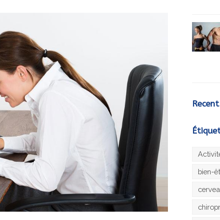
Recent
Étique
Activi
bien-ê
cerve
chirop