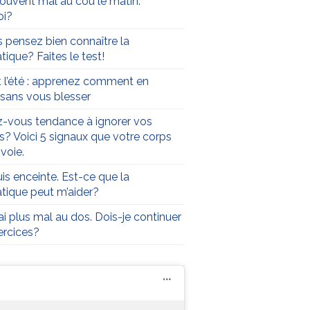
 souvent mal au cou le matin.
oi?
 pensez bien connaître la
tique? Faites le test!
t l’été : apprenez comment en
r sans vous blesser
-vous tendance à ignorer vos
s? Voici 5 signaux que votre corps
voie.
uis enceinte. Est-ce que la
atique peut m’aider?
’ai plus mal au dos. Dois-je continuer
rcices?