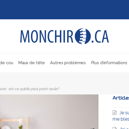
de cou
Maux de tête
Autres problèmes
Plus d’informations
re : est-ce qu’elle peut partir seule?
Article
Je s
me bles