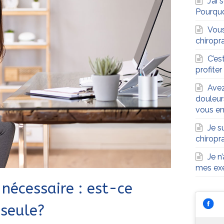
J’ai
Pourqu
Vous
chiropra
C’es
profite
Avez
douleur
vous en
Je s
chiropr
Je n
mes exe
nécessaire : est-ce
 seule?