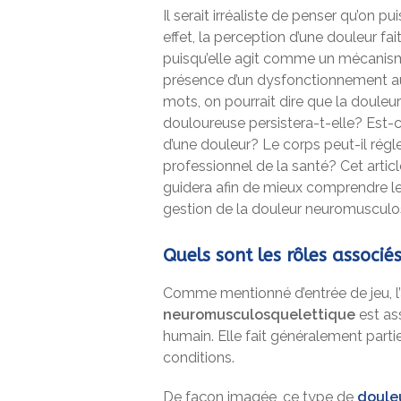
Il serait irréaliste de penser qu’on p
effet, la perception d’une douleur fai
puisqu’elle agit comme un mécanism
présence d’un dysfonctionnement au
mots, on pourrait dire que la douleur
douloureuse persistera-t-elle? Est-c
d’une douleur? Le corps peut-il régle
professionnel de la santé? Cet artic
guidera afin de mieux comprendre le
gestion de la douleur neuromusculo
Quels sont les rôles associé
Comme mentionné d’entrée de jeu, l’
neuromusculosquelettique
est as
humain. Elle fait généralement part
conditions.
De façon imagée, ce type de
doule