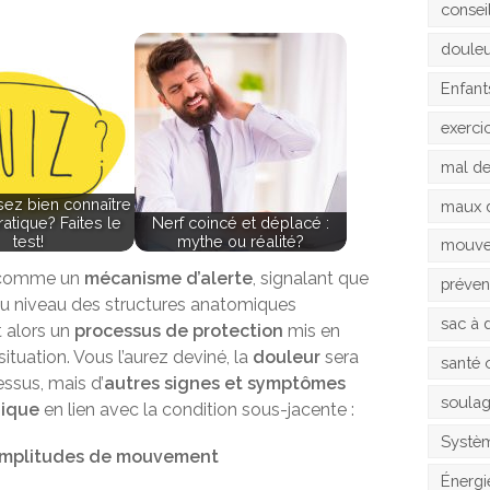
consei
doule
Enfant
exerci
mal d
ez bien connaître
maux 
ratique? Faites le
Nerf coincé et déplacé :
test!
mythe ou réalité?
mouv
s comme un
mécanisme d’alerte
, signalant que
préven
u niveau des structures anatomiques
sac à 
 alors un
processus de protection
mis en
situation. Vous l’aurez deviné, la
douleur
sera
santé 
ssus, mais d’
autres signes et symptômes
soula
nique
en lien avec la condition sous-jacente :
Systèm
 amplitudes de mouvement
Énergi