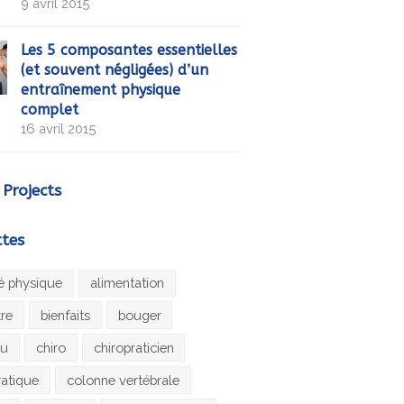
9 avril 2015
Les 5 composantes essentielles
(et souvent négligées) d’un
entraînement physique
complet
16 avril 2015
 Projects
ttes
té physique
alimentation
tre
bienfaits
bouger
au
chiro
chiropraticien
ratique
colonne vertébrale