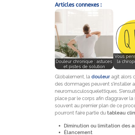
Articles connexes :
Vous pens
Douleur chronique : astuces
la chirop
et pistes de solution
Globalement, la
douleur
agit alor
des dommages peuvent s’installer a
neuromusculosquelettiques. S’ensuit
place par le corps afin d’aggraver la 
souvent au premier plan de ce proce
pourront faire partie du
tableau cli
Diminution ou limitation des
Élancement