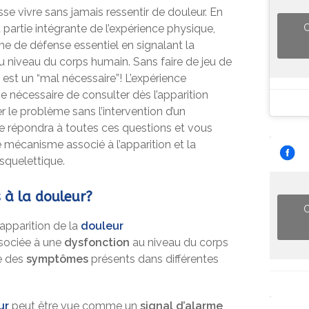
uisse vivre sans jamais ressentir de douleur. En
t partie intégrante de l’expérience physique,
C
e de défense essentiel en signalant la
 niveau du corps humain. Sans faire de jeu de
 est un “mal nécessaire”! L’expérience
e nécessaire de consulter dès l’apparition
r le problème sans l’intervention d’un
le répondra à toutes ces questions et vous
 mécanisme associé à l’apparition et la
squelettique.
s à la douleur?
C
apparition de la
douleur
sociée à une
dysfonction
au niveau du corps
ie des
symptômes
présents dans différentes
ur
peut être vue comme un
signal d’alarme