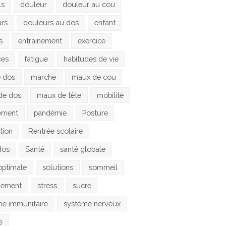
ls
douleur
douleur au cou
urs
douleurs au dos
enfant
s
entrainement
exercice
ces
fatigue
habitudes de vie
e dos
marche
maux de cou
de dos
maux de tête
mobilité
ement
pandémie
Posture
tion
Rentrée scolaire
dos
Santé
santé globale
optimale
solutions
sommeil
gement
stress
sucre
e immunitaire
système nerveux
e