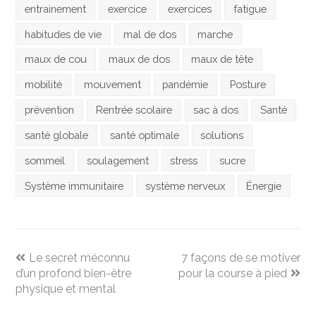
entrainement
exercice
exercices
fatigue
habitudes de vie
mal de dos
marche
maux de cou
maux de dos
maux de tête
mobilité
mouvement
pandémie
Posture
prévention
Rentrée scolaire
sac à dos
Santé
santé globale
santé optimale
solutions
sommeil
soulagement
stress
sucre
Système immunitaire
système nerveux
Énergie
previous
next
Le secret méconnu
7 façons de se motiver
post:
post:
d’un profond bien-être
pour la course à pied
physique et mental