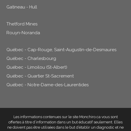
Gatineau - Hull
Thetford Mines
Rouyn-Noranda
Québec - Cap-Rouge, Saint-Augustin-de-Desmaures
Québec - Charlesbourg
Québec - Limoilou (St-Albert)
Québec - Quartier St-Sacrement
Québec - Notre-Dame-des-Laurentides
Les informations contenues sur le site Monchiro.ca vous sont
offertes à titre d’information dans un but éducatif seulement
. Elles
ne doivent pas être utilisées dans le but d’établir un diagnostic et ne