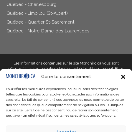
Québec - Charlesbourg
Québec - Limoilou (St-Albert)
Québec - Quartier St-Sacrement
Québec - Notre-Dame-des-Laurentides
Les informations contenues sur le site Monchiro.ca vous sont
offertes à titre d’information dans un but éducatif seulement
. Elles
ne doivent pas être utilisées dans le but d’établir un diagnostic et ne
Gérer le consentement
peuvent en aucun cas remplacer l’avis d’un professionnel de la
santé qualifié qui saura prendre en compte les particularités de
Pour offrir les meilleures expériences, nous utilisons des technologies
votre situation. Si votre situation vous inquiète, parlez-en à votre
telles que les cookies pour stocker et/ou accéder aux informations des
docteur en chiropratique ou à un autre professionnel qualifié de
appareils. Le fait de consentir à ces technologies nous permettra de traiter
votre choix.
des données telles que le comportement de navigation ou les ID uniques
sur ce site. Le fait de ne pas consentir ou de retirer son consentement
Monchiro.ca, ses responsables, son personnel, ses entités
peut avoir un effet négatif sur certaines caractéristiques et fonctions.
propriétaires et les professionnels affiliés
ne peuvent être tenus
responsables de tout préjudice, réclamation, coût ou obligation issu
de l’utilisation, bonne ou mauvaise, des renseignements que