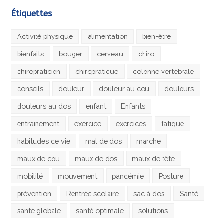
Étiquettes
Activité physique
alimentation
bien-être
bienfaits
bouger
cerveau
chiro
chiropraticien
chiropratique
colonne vertébrale
conseils
douleur
douleur au cou
douleurs
douleurs au dos
enfant
Enfants
entrainement
exercice
exercices
fatigue
habitudes de vie
mal de dos
marche
maux de cou
maux de dos
maux de tête
mobilité
mouvement
pandémie
Posture
prévention
Rentrée scolaire
sac à dos
Santé
santé globale
santé optimale
solutions