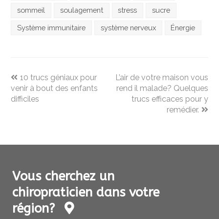
sommeil
soulagement
stress
sucre
Système immunitaire
système nerveux
Énergie
previous
next
10 trucs géniaux pour
L’air de votre maison vous
post:
post:
venir à bout des enfants
rend il malade? Quelques
difficiles
trucs efficaces pour y
remédier.
Vous cherchez un
chiropraticien dans votre
région?