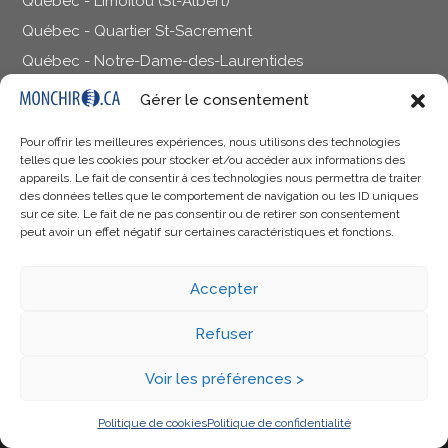
Québec - Limoilou (St-Albert)
Québec - Quartier St-Sacrement
Québec - Notre-Dame-des-Laurentides
Gérer le consentement
Pour offrir les meilleures expériences, nous utilisons des technologies
telles que les cookies pour stocker et/ou accéder aux informations des
Les informations contenues sur le site Monchiro.ca vous sont
appareils. Le fait de consentir à ces technologies nous permettra de traiter
offertes à titre d’information dans un but éducatif seulement
. Elles
des données telles que le comportement de navigation ou les ID uniques
ne doivent pas être utilisées dans le but d’établir un diagnostic et ne
sur ce site. Le fait de ne pas consentir ou de retirer son consentement
peuvent en aucun cas remplacer l’avis d’un professionnel de la
peut avoir un effet négatif sur certaines caractéristiques et fonctions.
santé qualifié qui saura prendre en compte les particularités de
votre situation. Si votre situation vous inquiète, parlez-en à votre
docteur en chiropratique ou à un autre professionnel qualifié de
Accepter
votre choix.
Refuser
Monchiro.ca, ses responsables, son personnel, ses entités
propriétaires et les professionnels affiliés
ne peuvent être tenus
responsables de tout préjudice, réclamation, coût ou obligation issu
Voir les préférences >
de l’utilisation, bonne ou mauvaise, des renseignements que
contient ce site web
, que ces obligations soient au chapitre des
droits sur les contrats, la négligence, les biens ou du droit législatif.
Politique de cookies
Politique de confidentialité
Nous ne garantissons ni ne certifions la qualité, l’exactitude,