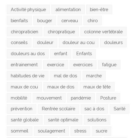
Activité physique
alimentation
bien-être
bienfaits
bouger
cerveau
chiro
chiropraticien
chiropratique
colonne vertébrale
conseils
douleur
douleur au cou
douleurs
douleurs au dos
enfant
Enfants
entrainement
exercice
exercices
fatigue
habitudes de vie
mal de dos
marche
maux de cou
maux de dos
maux de tête
mobilité
mouvement
pandémie
Posture
prévention
Rentrée scolaire
sac à dos
Santé
santé globale
santé optimale
solutions
sommeil
soulagement
stress
sucre