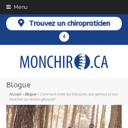
Menu
Trouvez un chiropraticien
Facebook
Blogue
Accueil
»
Blogue
»
Comment éviter les blessures aux genoux et aux
hanches sur terrain glissant?