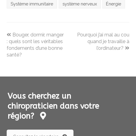
Système immunitaire
système nerveux
Énergie
previous
next
Bouger, dormir, manger
Pourquoi j’ai mal au cou
post:
post:
: quels sont les véritables
quand je travaille à
fondements d’une bonne
l’ordinateur?
santé?
Vous cherchez un
chiropraticien dans votre
région?