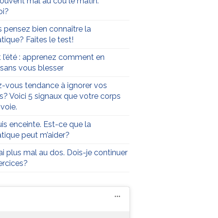
 souvent mal au cou le matin.
oi?
 pensez bien connaître la
tique? Faites le test!
t l’été : apprenez comment en
r sans vous blesser
-vous tendance à ignorer vos
s? Voici 5 signaux que votre corps
voie.
uis enceinte. Est-ce que la
atique peut m’aider?
’ai plus mal au dos. Dois-je continuer
rcices?