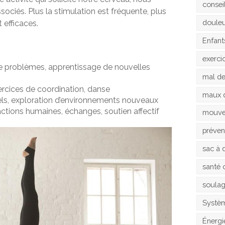
consei
ociés. Plus la stimulation est fréquente, plus
doule
 efficaces.
Enfant
exerci
 de problèmes, apprentissage de nouvelles
mal d
xercices de coordination, danse
maux 
uels, exploration d’environnements nouveaux
ractions humaines, échanges, soutien affectif
mouv
préven
sac à 
santé 
soula
Systèm
Énergi