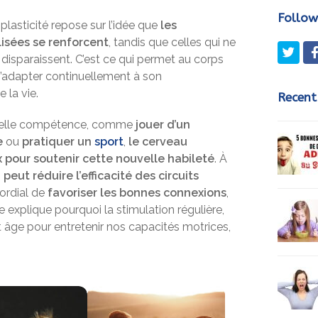
Follow
lasticité repose sur l’idée que
les
lisées se renforcent
, tandis que celles qui ne
Twit
u disparaissent. C’est ce qui permet au corps
’adapter continuellement à son
 la vie.
Recent
velle compétence, comme
jouer d’un
e
ou
pratiquer un
sport
,
le cerveau
 pour soutenir cette nouvelle habileté
. À
eut réduire l’efficacité des circuits
ordial de
favoriser les bonnes connexions
,
 explique pourquoi la stimulation régulière,
ut âge pour entretenir nos capacités motrices,