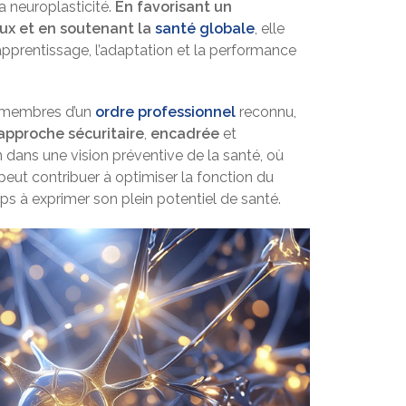
la neuroplasticité.
En favorisant un
x et en soutenant la
santé globale
, elle
apprentissage, l’adaptation et la performance
t membres d’un
ordre professionnel
reconnu,
approche sécuritaire
,
encadrée
et
en dans une vision préventive de la santé, où
peut contribuer à optimiser la fonction du
rps à exprimer son plein potentiel de santé.