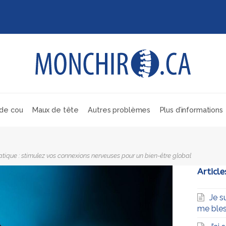
de cou
Maux de tête
Autres problèmes
Plus d’informations
atique : stimulez vos connexions nerveuses pour un bien-être global
Article
Je s
me bles