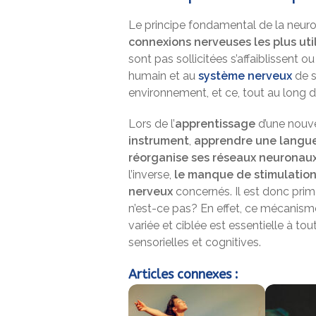
Le principe fondamental de la neurop
connexions nerveuses les plus uti
sont pas sollicitées s’affaiblissent o
humain et au
système nerveux
de s
environnement, et ce, tout au long de
Lors de l’
apprentissage
d’une nou
instrument
,
apprendre une langu
réorganise ses réseaux neuronaux
l’inverse,
le manque de stimulation p
nerveux
concernés. Il est donc prim
n’est-ce pas? En effet, ce mécanisme
variée et ciblée est essentielle à to
sensorielles et cognitives.
Articles connexes :