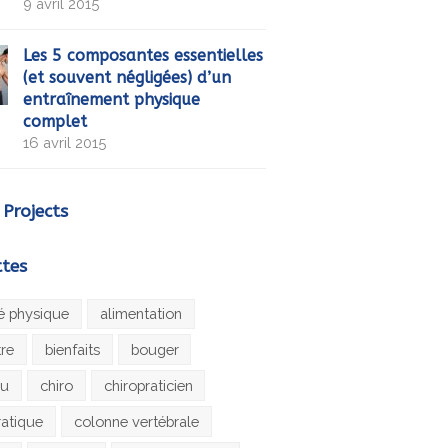
9 avril 2015
Les 5 composantes essentielles
(et souvent négligées) d’un
entraînement physique
complet
16 avril 2015
 Projects
ttes
té physique
alimentation
tre
bienfaits
bouger
au
chiro
chiropraticien
ratique
colonne vertébrale