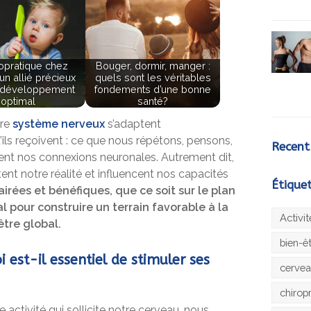
ropratique chez
Bouger, dormir, manger :
: un allié précieux
quels sont les véritables
 développement
fondements d’une bonne
optimal
santé?
tre
système nerveux
s’adaptent
ils reçoivent : ce que nous répétons, pensons,
Recent
ent nos connexions neuronales. Autrement dit,
nt notre réalité et influencent nos capacités
Étique
irées et bénéfiques, que ce soit sur le plan
l pour construire un terrain favorable à la
Activi
être global.
bien-ê
 est-il essentiel de stimuler ses
cerve
chirop
activité qui sollicite notre cerveau, nous