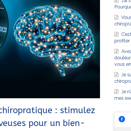
J’ai
Pourqu
Vous
chiropra
C’es
profite
Avez
douleur
vous en
Je s
chiropr
Je n
mes exe
chiropratique : stimulez
veuses pour un bien-