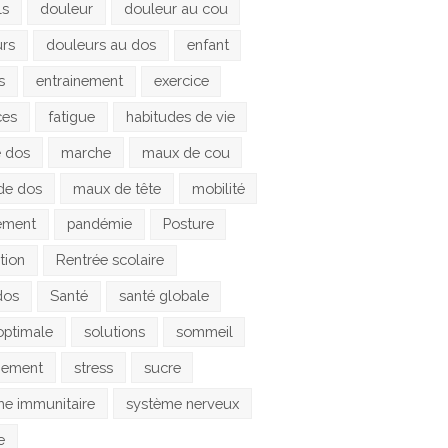
ls
douleur
douleur au cou
urs
douleurs au dos
enfant
s
entrainement
exercice
ces
fatigue
habitudes de vie
e dos
marche
maux de cou
de dos
maux de tête
mobilité
ement
pandémie
Posture
tion
Rentrée scolaire
dos
Santé
santé globale
optimale
solutions
sommeil
gement
stress
sucre
e immunitaire
système nerveux
e