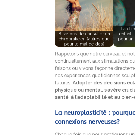
La chi
8 raisons de consulter un
l’enfant 
chiropraticien (autres que
pour un
pour le mal de dos)
Rappelons que notre cerveau et no
continuellement aux stimulations qu’
faisons ou vivons façonne directem
nos expériences quotidiennes sculpte
futures.
Adopter des décisions écla
physique ou mental, s’avère crucia
santé, à l’adaptabilité et au bien-
La neuroplasticité : pourquoi
connexions nerveuses?
Chaque fois que nous pratiquons une 