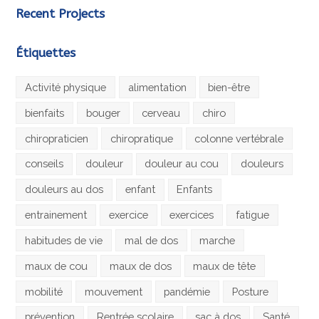
Recent Projects
Étiquettes
Activité physique
alimentation
bien-être
bienfaits
bouger
cerveau
chiro
chiropraticien
chiropratique
colonne vertébrale
conseils
douleur
douleur au cou
douleurs
douleurs au dos
enfant
Enfants
entrainement
exercice
exercices
fatigue
habitudes de vie
mal de dos
marche
maux de cou
maux de dos
maux de tête
mobilité
mouvement
pandémie
Posture
prévention
Rentrée scolaire
sac à dos
Santé