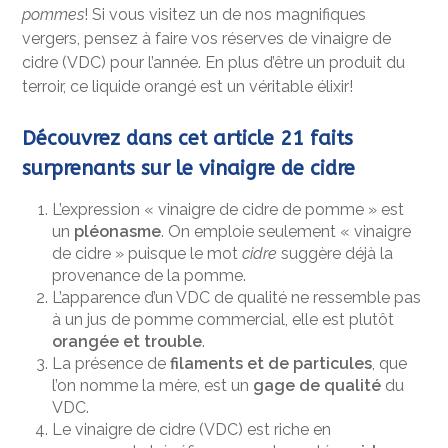
pommes
! Si vous visitez un de nos magnifiques
vergers, pensez à faire vos réserves de vinaigre de
cidre (VDC) pour l’année. En plus d’être un produit du
terroir, ce liquide orangé est un véritable élixir!
Découvrez dans cet article 21 faits
surprenants sur le vinaigre de cidre
L’expression « vinaigre de cidre de pomme » est
un
pléonasme
. On emploie seulement « vinaigre
de cidre » puisque le mot
cidre
suggère déjà la
provenance de la pomme.
L’apparence d’un VDC de qualité ne ressemble pas
à un jus de pomme commercial, elle est plutôt
orangée et trouble
.
La présence de
filaments et de particules
, que
l’on nomme la mère, est un
gage de qualité
du
VDC.
Le vinaigre de cidre (VDC) est riche en