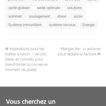
santé globale
santé optimale
solutions
sommeil
soulagement
stress
sucre
Système immunitaire
système nerveux
Énergie
previous
next
Inspirations pour les
Manger bio : 11 astuces
post:
post:
boîtes à lunch : + de 100
pour réduire la facture
idées et conseils pour
transformer la corvée en
moment de plaisir
Vous cherchez un