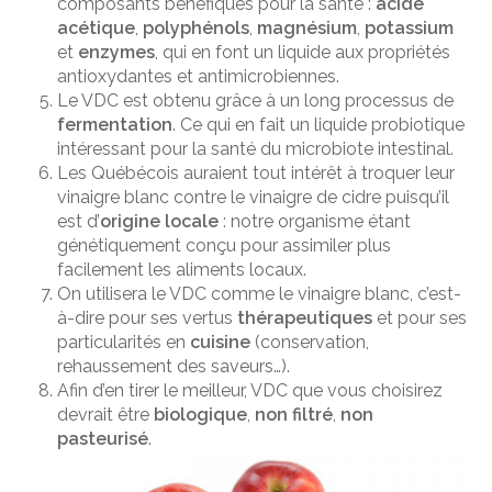
composants bénéfiques pour la santé :
acide
acétique
,
polyphénols
,
magnésium
,
potassium
et
enzymes
, qui en font un liquide aux propriétés
antioxydantes et antimicrobiennes.
Le VDC est obtenu grâce à un long processus de
fermentation
. Ce qui en fait un liquide probiotique
intéressant pour la santé du microbiote intestinal.
Les Québécois auraient tout intérêt à troquer leur
vinaigre blanc contre le vinaigre de cidre puisqu’il
est d’
origine locale
: notre organisme étant
génétiquement conçu pour assimiler plus
facilement les aliments locaux.
On utilisera le VDC comme le vinaigre blanc, c’est-
à-dire pour ses vertus
thérapeutiques
et pour ses
particularités en
cuisine
(conservation,
rehaussement des saveurs…).
Afin d’en tirer le meilleur, VDC que vous choisirez
devrait être
biologique
,
non filtré
,
non
pasteurisé
.