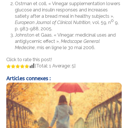
Ostman et coll. « Vinegar supplementation lowers
glucose and insulin responses and increases
satiety after a bread meal in healthy subjects »,
o
European Journal of Clinical Nutrition
, vol. 59, n
9,
p. 983-988, 2005.
Johnston et Gaas. « Vinegar: medicinal uses and
antiglycemic effect »,
Medscape General
Medecine
, mis en ligne le 30 mai 2006.
Click to rate this post!
[Total:
1
Average:
5
]
Articles connexes :