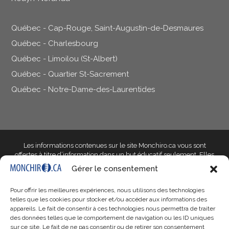
Québec - Cap-Rouge, Saint-Augustin-de-Desmaures
Québec - Charlesbourg
Québec - Limoilou (St-Albert)
Québec - Quartier St-Sacrement
Québec - Notre-Dame-des-Laurentides
Les informations contenues sur le site Monchiro.ca vous sont
offertes à titre d’information dans un but éducatif seulement
. Elles
ne doivent pas être utilisées dans le but d’établir un diagnostic et ne
Gérer le consentement
peuvent en aucun cas remplacer l’avis d’un professionnel de la
santé qualifié qui saura prendre en compte les particularités de
Pour offrir les meilleures expériences, nous utilisons des technologies
votre situation. Si votre situation vous inquiète, parlez-en à votre
telles que les cookies pour stocker et/ou accéder aux informations des
docteur en chiropratique ou à un autre professionnel qualifié de
appareils. Le fait de consentir à ces technologies nous permettra de traiter
votre choix.
des données telles que le comportement de navigation ou les ID uniques
sur ce site. Le fait de ne pas consentir ou de retirer son consentement
Monchiro.ca, ses responsables, son personnel, ses entités