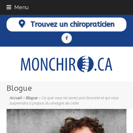
Menu
Trouvez un chiropraticien
Facebook
Blogue
Accueil
»
Blogue
»
Ce que vous ne savez pas [encore] et qui vous
surprendra à propos du vinaigre de cidre