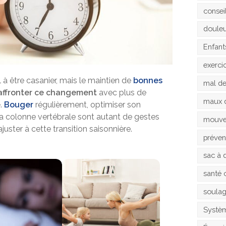
consei
doule
Enfant
exerci
 à être casanier, mais le maintien de
bonnes
mal d
affronter ce changement
avec plus de
maux 
e
.
Bouger
régulièrement, optimiser son
la colonne vertébrale sont autant de gestes
mouv
uster à cette transition saisonnière.
préven
sac à 
santé 
soula
Systèm