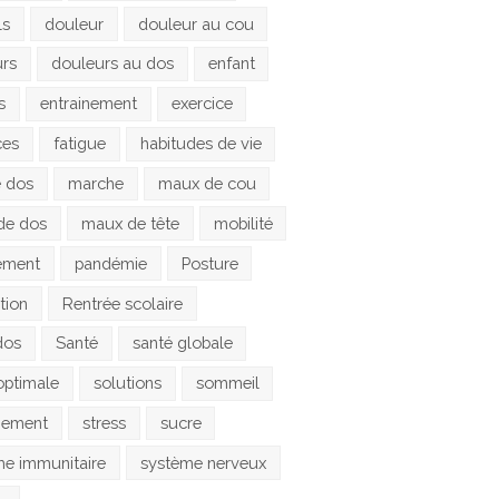
ls
douleur
douleur au cou
urs
douleurs au dos
enfant
s
entrainement
exercice
ces
fatigue
habitudes de vie
e dos
marche
maux de cou
de dos
maux de tête
mobilité
ement
pandémie
Posture
tion
Rentrée scolaire
dos
Santé
santé globale
optimale
solutions
sommeil
gement
stress
sucre
e immunitaire
système nerveux