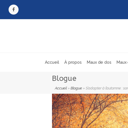
Facebook
Accueil
À propos
Maux de dos
Maux 
Blogue
Accueil
»
Blogue
»
S’adapter à l’automne : so