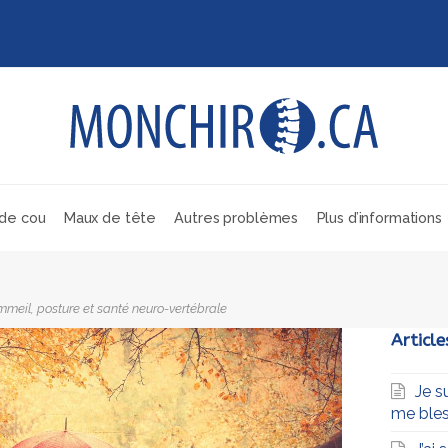
de cou
Maux de tête
Autres problèmes
Plus d’informations
mmeil, posture et santé neuro-vertébrale
Article
Je s
me bles