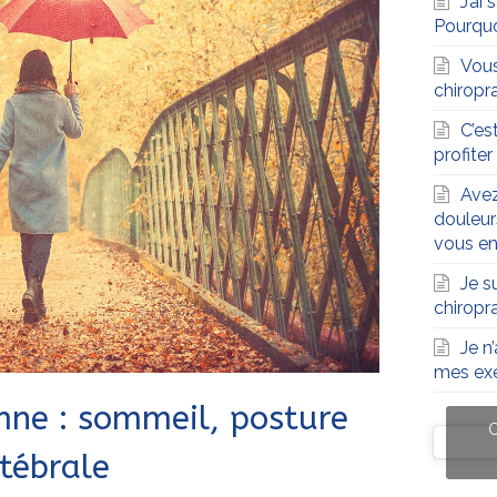
J’ai
Pourqu
Vous
chiropra
C’es
profite
Avez
douleur
vous en
Je s
chiropr
Je n
mes exe
mne : sommeil, posture
C
tébrale
C