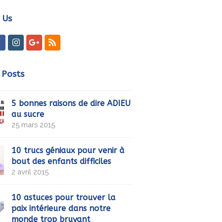
marketing et activer ce contenu
 Us
ter
Facebook
Instagram
GooglePlus
RSS
 Posts
5 bonnes raisons de dire ADIEU
au sucre
25 mars 2015
10 trucs géniaux pour venir à
bout des enfants difficiles
2 avril 2015
10 astuces pour trouver la
paix intérieure dans notre
monde trop bruyant