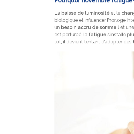
Pourquoi novembre fatigue-
La
baisse de luminosité
et le
chan
biologique et influencer l’horloge in
un
besoin accru de sommeil
et un
est perturbé, la
fatigue
s’installe pl
tôt, il devient tentant d’adopter des