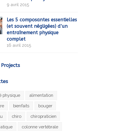
9 avril 2015
Les 5 composantes essentielles
(et souvent négligées) d’un
entraînement physique
complet
16 avril 2015
 Projects
ttes
té physique
alimentation
tre
bienfaits
bouger
au
chiro
chiropraticien
ratique
colonne vertébrale