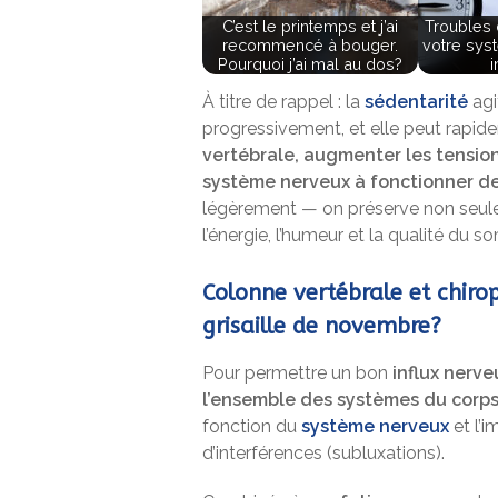
C’est le printemps et j’ai
Troubles 
recommencé à bouger.
votre sys
Pourquoi j’ai mal au dos?
À titre de rappel : la
sédentarité
agi
progressivement, et elle peut rapi
vertébrale, augmenter les tension
système nerveux à fonctionner d
légèrement — on préserve non seulem
l’énergie, l’humeur et la qualité du s
Colonne vertébrale et chirop
grisaille de novembre?
Pour permettre un bon
influx nerve
l’ensemble des systèmes du corp
fonction du
système nerveux
et l’i
d’interférences (subluxations).