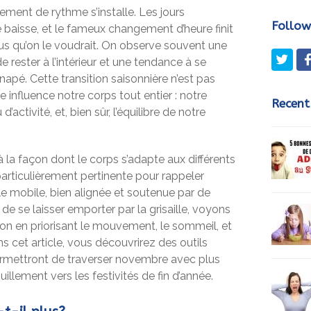
ment de rythme s’installe. Les jours
Follow
é baisse, et le fameux changement d’heure finit
us qu’on le voudrait. On observe souvent une
Twit
e rester à l’intérieur et une tendance à se
napé. Cette transition saisonnière n’est pas
 influence notre corps tout entier : notre
Recent
activité, et, bien sûr, l’équilibre de notre
 la façon dont le corps s’adapte aux différents
particulièrement pertinente pour rappeler
le mobile, bien alignée et soutenue par de
 de se laisser emporter par la grisaille, voyons
n en priorisant le mouvement, le sommeil, et
 cet article, vous découvrirez des outils
ermettront de traverser novembre avec plus
illement vers les festivités de fin d’année.