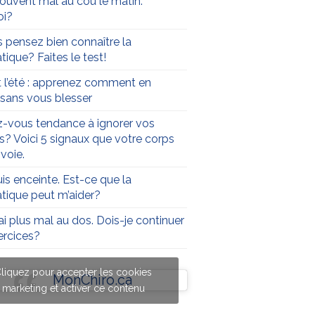
 souvent mal au cou le matin.
oi?
 pensez bien connaître la
tique? Faites le test!
t l’été : apprenez comment en
r sans vous blesser
-vous tendance à ignorer vos
s? Voici 5 signaux que votre corps
voie.
uis enceinte. Est-ce que la
atique peut m’aider?
’ai plus mal au dos. Dois-je continuer
rcices?
liquez pour accepter les cookies
MonChiro.ca
marketing et activer ce contenu
liquez pour accepter les cookies