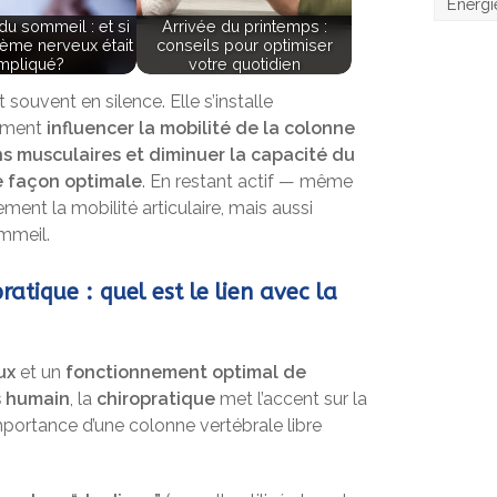
Énergi
du sommeil : et si
Arrivée du printemps :
tème nerveux était
conseils pour optimiser
impliqué?
votre quotidien
t souvent en silence. Elle s’installe
dement
influencer la mobilité de la colonne
s musculaires et diminuer la capacité du
e façon optimale
. En restant actif — même
ent la mobilité articulaire, mais aussi
ommeil.
ratique : quel est le lien avec la
ux
et un
fonctionnement optimal de
s humain
, la
chiropratique
met l’accent sur la
mportance d’une colonne vertébrale libre