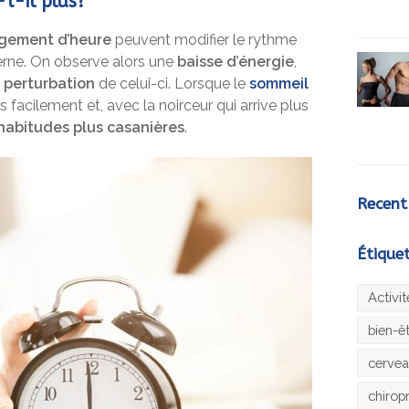
t-il plus?
gement d’heure
peuvent modifier le rythme
terne. On observe alors une
baisse d’énergie
,
e
perturbation
de celui-ci. Lorsque le
sommeil
us facilement et, avec la noirceur qui arrive plus
habitudes plus casanières
.
Recent
Étique
Activi
bien-ê
cerve
chirop