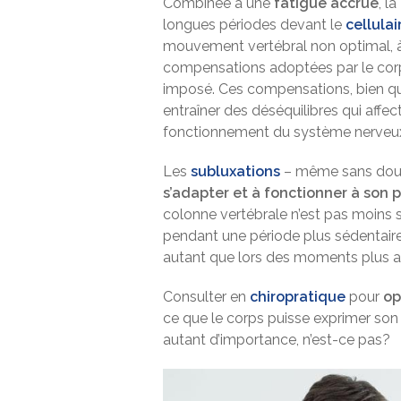
Combinée à une
fatigue accrue
, la
longues périodes devant le
cellulai
mouvement vertébral non optimal, à
compensations adoptées par le corps 
imposé. Ces compensations, bien qu’
entraîner des déséquilibres qui affec
fonctionnement du système nerveu
Les
subluxations
– même sans dou
s’adapter et à fonctionner à son 
colonne vertébrale n’est pas moins soll
pendant une période plus sédentaire,
autant que lors des moments plus ac
Consulter en
chiropratique
pour
op
ce que le corps puisse exprimer son 
autant d’importance, n’est-ce pas?