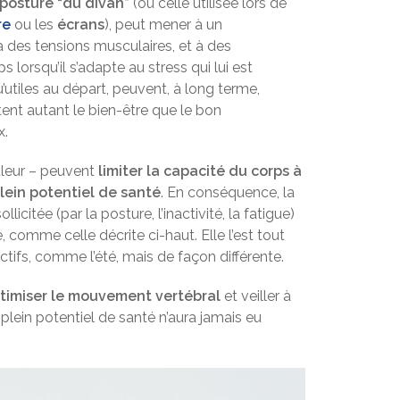
posture “du divan”
(ou celle utilisée lors de
re
ou les
écrans
), peut mener à un
 des tensions musculaires, et à des
lorsqu’il s’adapte au stress qui lui est
utiles au départ, peuvent, à long terme,
tent autant le bien-être que le bon
x.
leur – peuvent
limiter la capacité du corps à
plein potentiel de santé
. En conséquence, la
icitée (par la posture, l’inactivité, la fatigue)
 comme celle décrite ci-haut. Elle l’est tout
tifs, comme l’été, mais de façon différente.
timiser le mouvement vertébral
et veiller à
plein potentiel de santé n’aura jamais eu