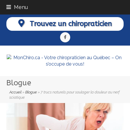
Menu
Trouvez un chiropraticien
Facebook
Blogue
Accueil
»
Blogue
»
7 trucs naturels pour soulager la douleur au nerf
sciatique