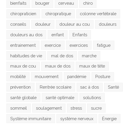
bienfaits
bouger
cerveau
chiro
chiropraticien
chiropratique
colonne vertébrale
conseils
douleur
douleur au cou
douleurs
douleurs au dos
enfant
Enfants
entrainement
exercice
exercices
fatigue
habitudes de vie
mal de dos
marche
maux de cou
maux de dos
maux de tête
mobilité
mouvement
pandémie
Posture
prévention
Rentrée scolaire
sac à dos
Santé
santé globale
santé optimale
solutions
sommeil
soulagement
stress
sucre
Système immunitaire
système nerveux
Énergie