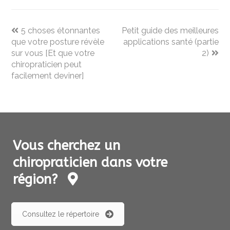
previous
next
5 choses étonnantes
Petit guide des meilleures
post:
post:
que votre posture révèle
applications santé (partie
sur vous [Et que votre
2)
chiropraticien peut
facilement deviner]
Vous cherchez un
chiropraticien dans votre
région?
Consultez le répertoire