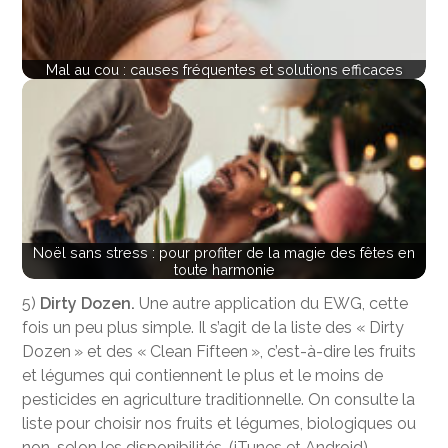
Mal au cou : causes fréquentes et solutions efficaces
Noël sans stress : pour profiter de la magie des fêtes en
toute harmonie
5)
Dirty Dozen.
Une autre application du EWG, cette
fois un peu plus simple. Il s’agit de la liste des « Dirty
Dozen » et des « Clean Fifteen », c’est-à-dire les fruits
et légumes qui contiennent le plus et le moins de
pesticides en agriculture traditionnelle. On consulte la
liste pour choisir nos fruits et légumes, biologiques ou
non, selon les disponibilités. (iTunes et Android)