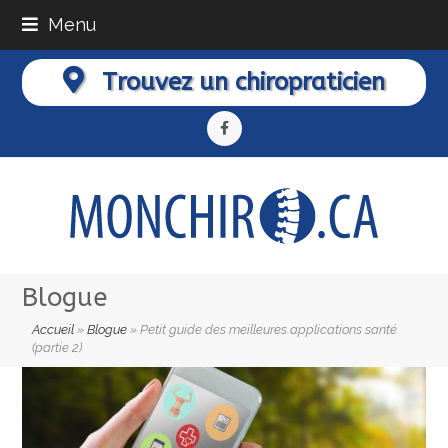
Menu
Trouvez un chiropraticien
Facebook
Blogue
Accueil
»
Blogue
»
Petit guide des meilleures applications santé
(partie 2)