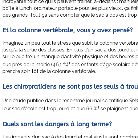
incroyable tout ce qu’ils peuvent traîner là-dedans : manuels
boîte à lunch, ordinateur portable pour les plus vieux… ça fi
des grands. Tout ça sans compter que le sac à dos est trop
Et la colonne vertébrale, vous y avez pensé?
Imaginez un peu tout le stress que subit la colonne vertébr
jusqu’à la sortie des classes. En plus d’un sac à dos lourd et
sur le pupitre, un manque d’activité physique et des heures
1
que près de la moitié (46,1 %)
des enfants d’âge scolaire dév
prendre soin tôt de la colonne vertébrale.
Les chiropraticiens ne sont pas les seuls à tro
Une étude publiée dans le renommé journal scientifique
Spi
1
leur sac d’école est trop lourd et que 66 %
se plaignent que 
Quels sont les dangers à long terme?
Les impacts d’un sac à dos lourd et mal ajusté sont nombre