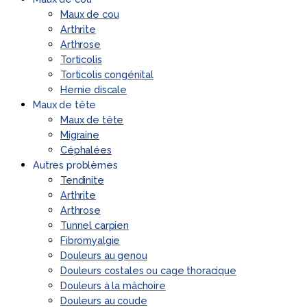
Maux de cou
Arthrite
Arthrose
Torticolis
Torticolis congénital
Hernie discale
Maux de tête
Maux de tête
Migraine
Céphalées
Autres problèmes
Tendinite
Arthrite
Arthrose
Tunnel carpien
Fibromyalgie
Douleurs au genou
Douleurs costales ou cage thoracique
Douleurs à la mâchoire
Douleurs au coude