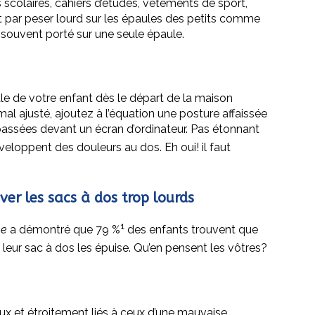
 scolaires, cahiers d’études, vêtements de sport,
nit par peser lourd sur les épaules des petits comme
 souvent porté sur une seule épaule.
ale de votre enfant dès le départ de la maison
 mal ajusté, ajoutez à l’équation une posture affaissée
 passées devant un écran d’ordinateur. Pas étonnant
eloppent des douleurs au dos. Eh oui! il faut
uver les sacs à dos trop lourds
1
ne
a démontré que 79 %
des enfants trouvent que
leur sac à dos les épuise. Qu’en pensent les vôtres?
ux et étroitement liés à ceux d’une mauvaise