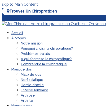
skip to Main Content
Trouvez Un Chiropraticien
Facebook
Accueil
À propos
Notre mission
Pourquoi choisir la chiropratique?
Problèmes traités
À qui s’adresse la chiropratique?
Comprendre la chiropratique
Maux de dos
Maux de dos
Nerf sciatique
Hernie discale
Entorse lombaire
Arthrose
Arthrite
Maux de cou