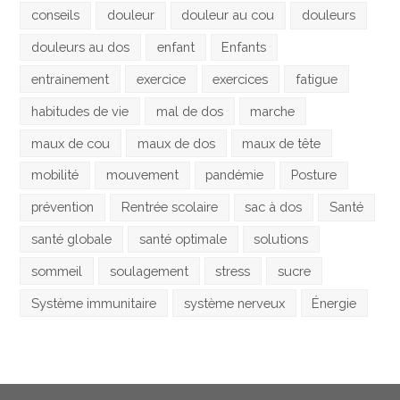
conseils
douleur
douleur au cou
douleurs
douleurs au dos
enfant
Enfants
entrainement
exercice
exercices
fatigue
habitudes de vie
mal de dos
marche
maux de cou
maux de dos
maux de tête
mobilité
mouvement
pandémie
Posture
prévention
Rentrée scolaire
sac à dos
Santé
santé globale
santé optimale
solutions
sommeil
soulagement
stress
sucre
Système immunitaire
système nerveux
Énergie