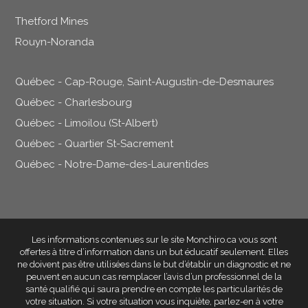
Thetford Mines
Rouyn-Noranda
Québec - Cap-Rouge, Saint-Augustin-de-Desmaures
Québec - Charlesbourg
Québec - Limoilou (St-Albert)
Québec - Quartier St-Sacrement
Québec - Notre-Dame-des-Laurentides
Les informations contenues sur le site Monchiro.ca vous sont
offertes à titre d’information dans un but éducatif seulement
. Elles
ne doivent pas être utilisées dans le but d’établir un diagnostic et ne
peuvent en aucun cas remplacer l’avis d’un professionnel de la
santé qualifié qui saura prendre en compte les particularités de
votre situation. Si votre situation vous inquiète, parlez-en à votre