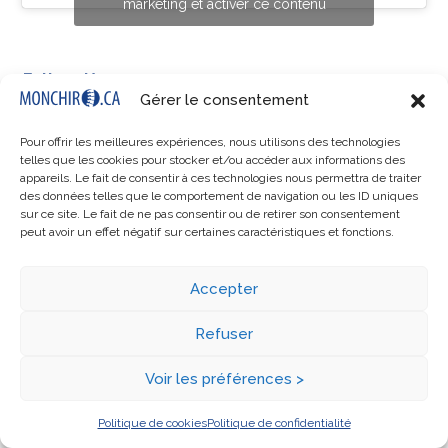
marketing et activer ce contenu
Cliquez pour accepter les cookies
marketing et activer ce contenu
Follow Us
Gérer le consentement
Twitter
Facebook
Instagram
GooglePlus
RSS
Pour offrir les meilleures expériences, nous utilisons des technologies
telles que les cookies pour stocker et/ou accéder aux informations des
appareils. Le fait de consentir à ces technologies nous permettra de traiter
Recent Posts
des données telles que le comportement de navigation ou les ID uniques
sur ce site. Le fait de ne pas consentir ou de retirer son consentement
peut avoir un effet négatif sur certaines caractéristiques et fonctions.
5 bonnes raisons de dire ADIEU au sucre
25 mars 2015
Accepter
Refuser
10 trucs géniaux pour venir à bout des
enfants difficiles
Voir les préférences >
2 avril 2015
Politique de cookies
Politique de confidentialité
10 astuces pour trouver la paix