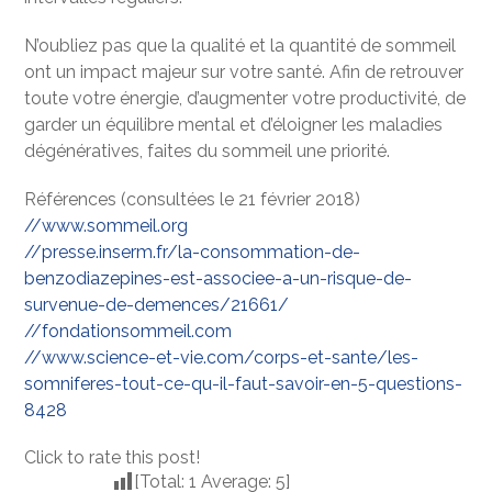
N’oubliez pas que la qualité et la quantité de sommeil
ont un impact majeur sur votre santé. Afin de retrouver
toute votre énergie, d’augmenter votre productivité, de
garder un équilibre mental et d’éloigner les maladies
dégénératives, faites du sommeil une priorité.
Références (consultées le 21 février 2018)
//www.sommeil.org
//presse.inserm.fr/la-consommation-de-
benzodiazepines-est-associee-a-un-risque-de-
survenue-de-demences/21661/
//fondationsommeil.com
//www.science-et-vie.com/corps-et-sante/les-
somniferes-tout-ce-qu-il-faut-savoir-en-5-questions-
8428
Click to rate this post!
[Total:
1
Average:
5
]