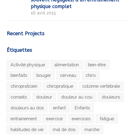
physique complet
16 avril 2015
Recent Projects
Étiquettes
Activité physique
alimentation
bien-être
bienfaits
bouger
cerveau
chiro
chiropraticien
chiropratique
colonne vertébrale
conseils
douleur
douleur au cou
douleurs
douleurs au dos
enfant
Enfants
entrainement
exercice
exercices
fatigue
habitudes de vie
mal de dos
marche