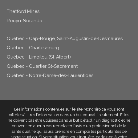
Thetford Mines
Rouyn-Noranda
Québec - Cap-Rouge, Saint-Augustin-de-Desmaures
Québec - Charlesbourg
Québec - Limoilou (St-Albert)
Québec - Quartier St-Sacrement
Québec - Notre-Dame-des-Laurentides
Les informations contenues sur le site Monchiro.ca vous sont
offertes à titre d’information dans un but éducatif seulement
. Elles
ne doivent pas être utilisées dans le but d’établir un diagnostic et ne
peuvent en aucun cas remplacer l’avis d’un professionnel de la
santé qualifié qui saura prendre en compte les particularités de
votre situation. Si votre situation vous inquiète, parlez-en à votre