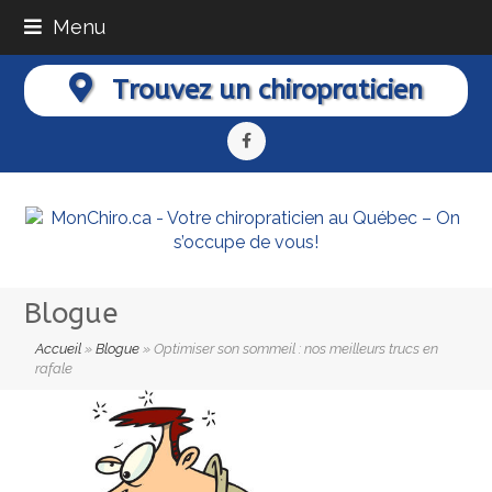
Menu
Trouvez un chiropraticien
Facebook
Blogue
Accueil
»
Blogue
»
Optimiser son sommeil : nos meilleurs trucs en
rafale