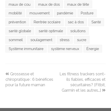
maux de cou
maux de dos
maux de tête
mobilité
mouvement
pandémie
Posture
prévention
Rentrée scolaire
sac à dos
Santé
santé globale
santé optimale
solutions
sommeil
soulagement
stress
sucre
Système immunitaire
système nerveux
Énergie
previous
next
Grossesse et
Les fitness trackers sont-
post:
post:
chiropratique : 6 bénéfices
ils fiables, efficaces et
pour la future maman
sécuritaires? [Fitbit,
Garmin et les autres…]