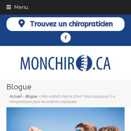
Menu
Trouvez un chiropraticien
Facebook
Blogue
Accueil
»
Blogue
»
Mon enfant chez le chiro? Mais pourquoi? La
chiropratique pour les enfants expliquée