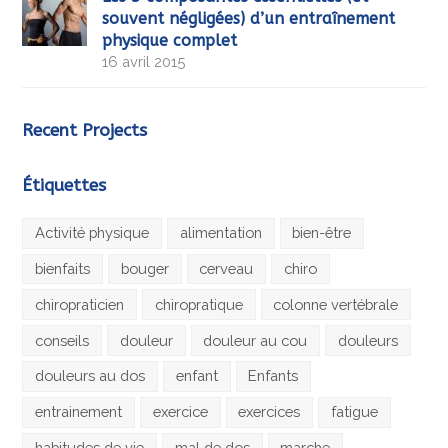
souvent négligées) d’un entraînement
physique complet
16 avril 2015
Recent Projects
Étiquettes
Activité physique
alimentation
bien-être
bienfaits
bouger
cerveau
chiro
chiropraticien
chiropratique
colonne vertébrale
conseils
douleur
douleur au cou
douleurs
douleurs au dos
enfant
Enfants
entrainement
exercice
exercices
fatigue
habitudes de vie
mal de dos
marche