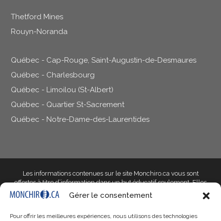
Thetford Mines
Rouyn-Noranda
Québec - Cap-Rouge, Saint-Augustin-de-Desmaures
Québec - Charlesbourg
Québec - Limoilou (St-Albert)
Québec - Quartier St-Sacrement
Québec - Notre-Dame-des-Laurentides
Les informations contenues sur le site Monchiro.ca vous sont
offertes à titre d’information dans un but éducatif seulement
. Elles
ne doivent pas être utilisées dans le but d’établir un diagnostic et ne
Gérer le consentement
peuvent en aucun cas remplacer l’avis d’un professionnel de la
santé qualifié qui saura prendre en compte les particularités de
Pour offrir les meilleures expériences, nous utilisons des technologies
votre situation. Si votre situation vous inquiète, parlez-en à votre