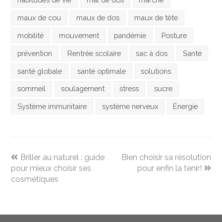
maux de cou
maux de dos
maux de tête
mobilité
mouvement
pandémie
Posture
prévention
Rentrée scolaire
sac à dos
Santé
santé globale
santé optimale
solutions
sommeil
soulagement
stress
sucre
Système immunitaire
système nerveux
Énergie
previous
next
Briller au naturel : guide
Bien choisir sa résolution
post:
post:
pour mieux choisir ses
pour enfin la tenir!
cosmétiques