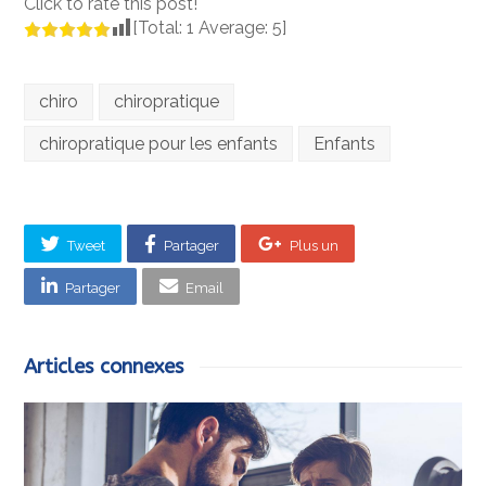
Click to rate this post!
[Total:
1
Average:
5
]
chiro
chiropratique
chiropratique pour les enfants
Enfants
Tweet
Partager
Plus un
Partager
Email
Articles connexes