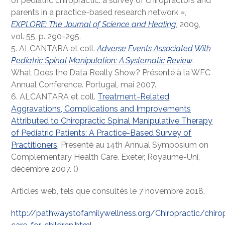
of pediatric chiropractic: a survey of chiropractors and
parents in a practice-based research network »,
EXPLORE: The Journal of Science and Healing
, 2009,
vol. 55, p. 290-295.
5. ALCANTARA et coll.
Adverse Events Associated With
Pediatric Spinal Manipulation: A Systematic Review
.
What Does the Data Really Show? Présenté à la WFC
Annual Conference. Portugal, mai 2007.
6. ALCANTARA et coll.
Treatment-Related
Aggravations, Complications and Improvements
Attributed to Chiropractic Spinal Manipulative Therapy
of Pediatric Patients: A Practice-Based Survey of
Practitioners
. Presenté au 14th Annual Symposium on
Complementary Health Care. Exeter, Royaume-Uni,
décembre 2007. ()
Articles web, tels que consultés le 7 novembre 2018.
http://pathwaystofamilywellness.org/Chiropractic/chirop