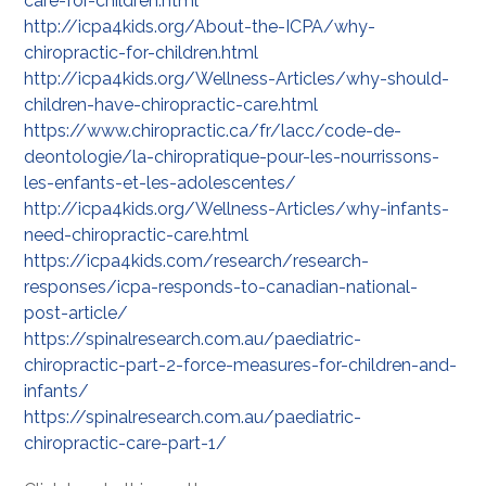
care-for-children.html
http://icpa4kids.org/About-the-ICPA/why-
chiropractic-for-children.html
http://icpa4kids.org/Wellness-Articles/why-should-
children-have-chiropractic-care.html
https://www.chiropractic.ca/fr/lacc/code-de-
deontologie/la-chiropratique-pour-les-nourrissons-
les-enfants-et-les-adolescentes/
http://icpa4kids.org/Wellness-Articles/why-infants-
need-chiropractic-care.html
https://icpa4kids.com/research/research-
responses/icpa-responds-to-canadian-national-
post-article/
https://spinalresearch.com.au/paediatric-
chiropractic-part-2-force-measures-for-children-and-
infants/
https://spinalresearch.com.au/paediatric-
chiropractic-care-part-1/