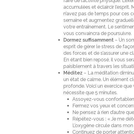
faire de l’activité physique. L’ex
accumulées et éclaircir l’esprit
n’avez pas de temps pour ces co
semaine et augmentez graduellem
votre entraînement. Le sentiment
vous convaincra de poursuivre.
Dormez suffisamment
– Un som
esprit de gérer le stress de faç
des forces et de s’assurer une cl
En étant bien reposé, il vous s
paisiblement à travers les situat
Méditez
– La méditation diminue 
un état de calme. Un élément clé
profonde. Voici un exercice que
nécessite que 5 minutes.
Assoyez-vous confortable
Fermez vos yeux et concentr
Ne pensez à rien d’autre que 
Répétez-vous : « Je me déte
L’oxygène circule dans mon c
Continuez de porter attention