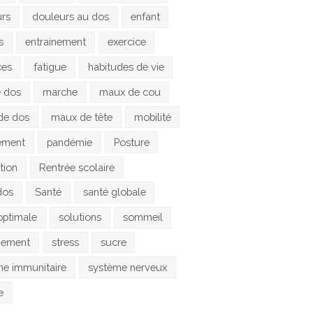
urs
douleurs au dos
enfant
s
entrainement
exercice
ces
fatigue
habitudes de vie
e dos
marche
maux de cou
de dos
maux de tête
mobilité
ement
pandémie
Posture
tion
Rentrée scolaire
dos
Santé
santé globale
optimale
solutions
sommeil
gement
stress
sucre
e immunitaire
système nerveux
e