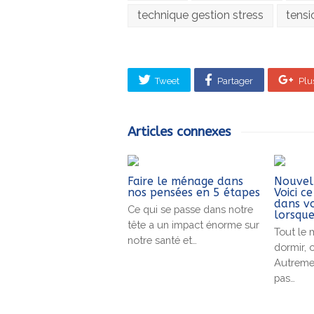
technique gestion stress
tensi
Tweet
Partager
Plu
Articles connexes
Faire le ménage dans
Nouvel
nos pensées en 5 étapes
Voici c
dans v
Ce qui se passe dans notre
lorsqu
tête a un impact énorme sur
Tout le 
notre santé et…
dormir, c
Autreme
pas…