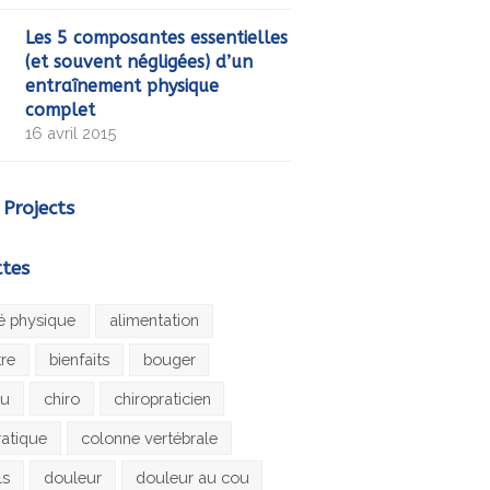
Les 5 composantes essentielles
(et souvent négligées) d’un
entraînement physique
complet
16 avril 2015
 Projects
ttes
té physique
alimentation
tre
bienfaits
bouger
au
chiro
chiropraticien
ratique
colonne vertébrale
ls
douleur
douleur au cou