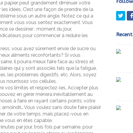
Follow
r papier peut grandement diminuer votre
r les idées. C’est une façon de prendre de la
Twit
roblème sous un autre angle. Notez ce qui a
omment vous vous sentez exactement. Vous
ce se dessiner : moment du jour,
Recent
 indicateurs pour commencer à réduire les
tress, vous avez sûrement envie de sucre ou
meux aliments réconfortants? Si vous
aine, il pourra mieux faire face au stress et
aires qui y sont associés tels que la fatigue,
es, les problèmes digestifs, etc. Alors, soyez
s nourrissez vos cellules.
e vos limites et respectez-les. Accepter plus
 pouvez en gérer mènera inévitablement au
hoses à faire en rayant certains points; votre
amoindri… Vous voulez sans doute faire plaisir
ner de votre temps, mais placez-vous en
que vous en êtes capable.
nutes par jour, trois fois par semaine, pour