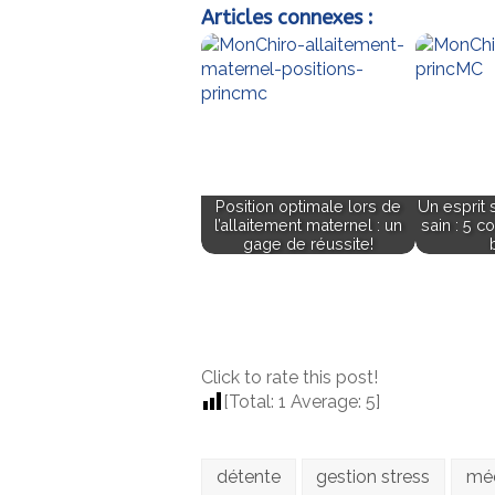
Articles connexes :
Position optimale lors de
Un esprit 
l’allaitement maternel : un
sain : 5 c
gage de réussite!
Click to rate this post!
[Total:
1
Average:
5
]
détente
gestion stress
méd