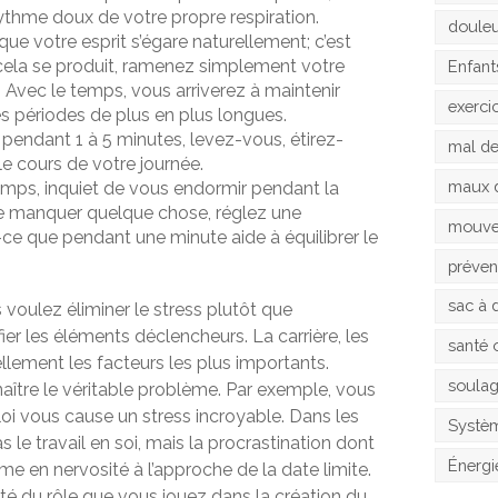
rythme doux de votre propre respiration.
doule
e votre esprit s’égare naturellement; c’est
 cela se produit, ramenez simplement votre
Enfant
n. Avec le temps, vous arriverez à maintenir
exerci
s périodes de plus en plus longues.
e pendant 1 à 5 minutes, levez-vous, étirez-
mal d
le cours de votre journée.
maux 
temps, inquiet de vous endormir pendant la
e manquer quelque chose, réglez une
mouv
-ce que pendant une minute aide à équilibrer le
préven
sac à 
us voulez éliminer le stress plutôt que
fier les éléments déclencheurs. La carrière, les
santé 
ellement les facteurs les plus importants.
soula
nnaître le véritable problème. Par exemple, vous
oi vous cause un stress incroyable. Dans les
Systèm
as le travail en soi, mais la procrastination dont
Énergi
me en nervosité à l’approche de la date limite.
té du rôle que vous jouez dans la création du