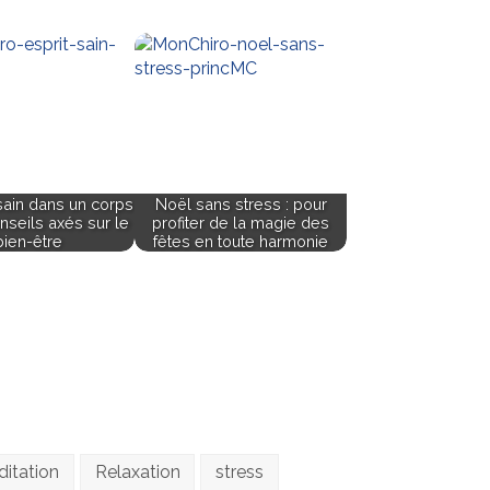
sain dans un corps
Noël sans stress : pour
onseils axés sur le
profiter de la magie des
bien-être
fêtes en toute harmonie
itation
Relaxation
stress