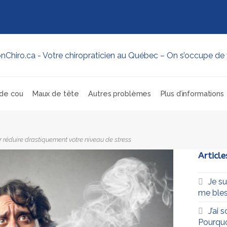
de cou
Maux de tête
Autres problèmes
Plus d’informations
r réduire drastiquement votre niveau de stress
Article
Je s
me bles
J’ai 
Pourqu