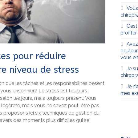
Vous
chiropra
C’es
profite
Avez
douleur
ces pour réduire
vous en
e niveau de stress
Je su
chiropr
on que les tâches et les responsabilités pèsent
Je n’
vous prisonnier? Le stress est toujours
mes exe
 selon les jours, mais toujours présent. Vous
 légèreté, mais vous ne savez peut-être pas
proposons ici six techniques de gestion du
ravers des moments plus difficiles qui se