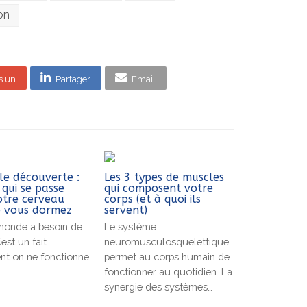
on
s un
Partager
Email
le découverte :
Les 3 types de muscles
e qui se passe
qui composent votre
otre cerveau
corps (et à quoi ils
e vous dormez
servent)
monde a besoin de
Le système
’est un fait.
neuromusculosquelettique
nt on ne fonctionne
permet au corps humain de
fonctionner au quotidien. La
synergie des systèmes…