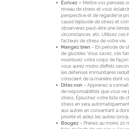
Écrivez –
Mettre vos pensées su
niveau de stress et vous éclairci
perspective et de regarder le p
causé l’épisode de stress et c
observerez peut-être une tendan
circonstances, etc. Utilisez ces
facteurs de stress de votre vie.
Mangez bien
– En période de s
de glucides. Vous savez, ces fa
nourrissez votre corps de façon s
vous aurez moins d’effets second
les défenses immunitaires réduit
conscient de la manière dont vou
Dites non
– Apprenez à connaîtr
de responsabilités que vous ne
stress. Épluchez votre liste de c
stress en sera automatiquement 
aux autres en consentant à don
priorité et aidez les autres lors
Bougez
– Prenez au moins 20 mi