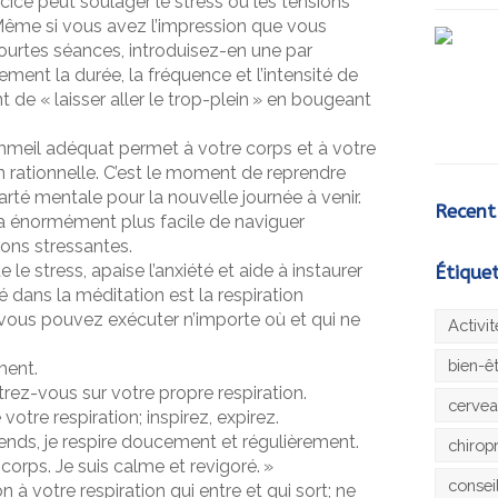
ercice peut soulager le stress ou les tensions
. Même si vous avez l’impression que vous
urtes séances, introduisez-en une par
ent la durée, la fréquence et l’intensité de
 de « laisser aller le trop-plein » en bougeant
meil adéquat permet à votre corps et à votre
on rationnelle. C’est le moment de reprendre
arté mentale pour la nouvelle journée à venir.
Recent
era énormément plus facile de naviguer
ions stressantes.
le stress, apaise l’anxiété et aide à instaurer
Étique
 dans la méditation est la respiration
 vous pouvez exécuter n’importe où et qui ne
Activi
bien-ê
ment.
ez-vous sur votre propre respiration.
cerve
votre respiration; inspirez, expirez.
nds, je respire doucement et régulièrement.
chirop
orps. Je suis calme et revigoré. »
consei
 à votre respiration qui entre et qui sort; ne