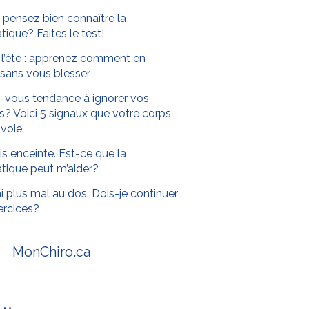
 pensez bien connaître la
tique? Faites le test!
t l’été : apprenez comment en
r sans vous blesser
-vous tendance à ignorer vos
s? Voici 5 signaux que votre corps
voie.
is enceinte. Est-ce que la
atique peut m’aider?
ai plus mal au dos. Dois-je continuer
rcices?
MonChiro.ca