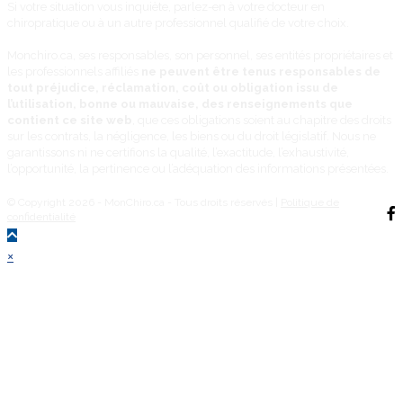
Si votre situation vous inquiète, parlez-en à votre docteur en
chiropratique ou à un autre professionnel qualifié de votre choix.
Monchiro.ca, ses responsables, son personnel, ses entités propriétaires et
les professionnels affiliés
ne peuvent être tenus responsables de
tout préjudice, réclamation, coût ou obligation issu de
l’utilisation, bonne ou mauvaise, des renseignements que
contient ce site web
, que ces obligations soient au chapitre des droits
sur les contrats, la négligence, les biens ou du droit législatif. Nous ne
garantissons ni ne certifions la qualité, l’exactitude, l’exhaustivité,
l’opportunité, la pertinence ou l’adéquation des informations présentées.
© Copyright 2026 - MonChiro.ca - Tous droits réservés |
Politique de
confidentialité
Back
×
To
Top