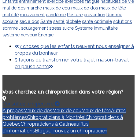
Enfants
entrainement
exercice
exercices
fatigue
habitudes de vie
mal de dos
marche
maux de cou
maux de dos
maux de tête
mobilité
mouvement
pandémie
Posture
prévention
Rentrée
scolaire
sac à dos
Santé
santé globale
santé optimale
solutions
sommeil
soulagement
stress
sucre
Système immunitaire
système nerveux
Énergie
previous
7 choses que les enfants peuvent nous enseigner à
post:
propos du bonheur
next
5 façons de transformer votre trajet maison-travail
post:
en pause santé
Vous cherchez un chiropraticien dans votre région?
Consultez le répertoire
À propos
Maux de dos
Maux de cou
Maux de tête
Autres
problèmes
Chiropraticiens à Montréal
Chiropraticiens à
Québec
Chiropraticiens à Gatineau
Plus
d'informations
Blogue
Trouvez un chiropraticien