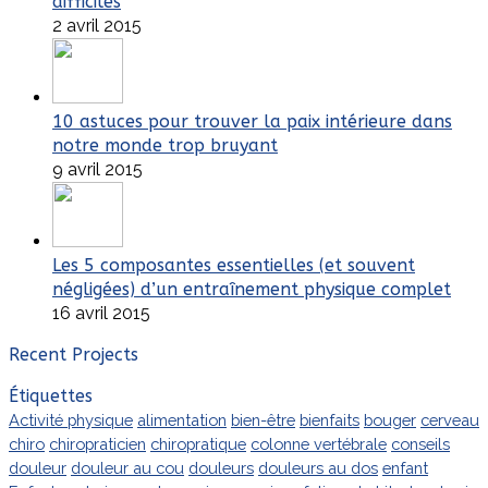
difficiles
2 avril 2015
10 astuces pour trouver la paix intérieure dans
notre monde trop bruyant
9 avril 2015
Les 5 composantes essentielles (et souvent
négligées) d’un entraînement physique complet
16 avril 2015
Recent Projects
Étiquettes
Activité physique
alimentation
bien-être
bienfaits
bouger
cerveau
chiro
chiropraticien
chiropratique
colonne vertébrale
conseils
douleur
douleur au cou
douleurs
douleurs au dos
enfant