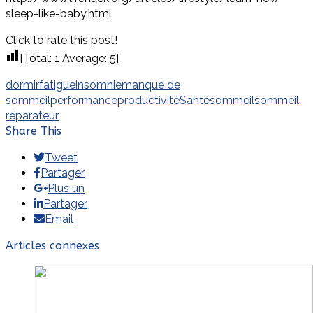
sleep-like-baby.html
Click to rate this post!
[Total:
1
Average:
5
]
dormir
fatigue
insomnie
manque de
sommeil
performance
productivité
Santé
sommeil
sommeil
réparateur
Share This
Tweet
Partager
Plus un
Partager
Email
Articles connexes