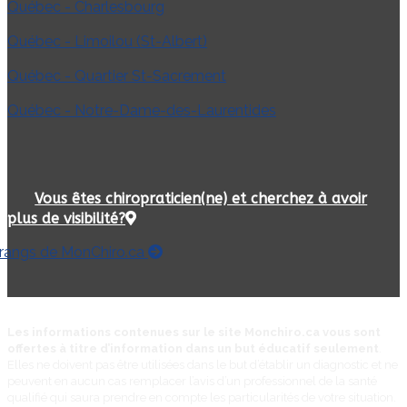
Québec - Charlesbourg
Québec - Limoilou (St-Albert)
Québec - Quartier St-Sacrement
Québec - Notre-Dame-des-Laurentides
Vous êtes chiropraticien(ne) et cherchez à avoir
plus de visibilité?
 rangs de MonChiro.ca
Les informations contenues sur le site Monchiro.ca vous sont
offertes à titre d’information dans un but éducatif seulement
.
Elles ne doivent pas être utilisées dans le but d’établir un diagnostic et ne
peuvent en aucun cas remplacer l’avis d’un professionnel de la santé
qualifié qui saura prendre en compte les particularités de votre situation.