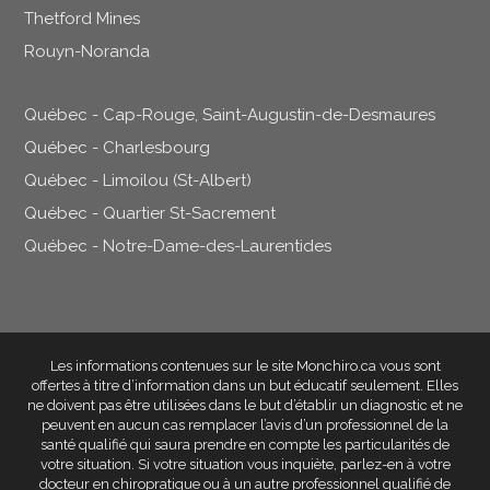
Thetford Mines
Rouyn-Noranda
Québec - Cap-Rouge, Saint-Augustin-de-Desmaures
Québec - Charlesbourg
Québec - Limoilou (St-Albert)
Québec - Quartier St-Sacrement
Québec - Notre-Dame-des-Laurentides
Les informations contenues sur le site Monchiro.ca vous sont
offertes à titre d’information dans un but éducatif seulement
. Elles
ne doivent pas être utilisées dans le but d’établir un diagnostic et ne
peuvent en aucun cas remplacer l’avis d’un professionnel de la
santé qualifié qui saura prendre en compte les particularités de
votre situation. Si votre situation vous inquiète, parlez-en à votre
docteur en chiropratique ou à un autre professionnel qualifié de