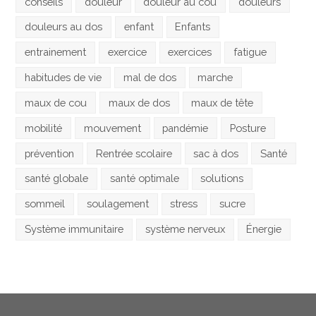
conseils
douleur
douleur au cou
douleurs
douleurs au dos
enfant
Enfants
entrainement
exercice
exercices
fatigue
habitudes de vie
mal de dos
marche
maux de cou
maux de dos
maux de tête
mobilité
mouvement
pandémie
Posture
prévention
Rentrée scolaire
sac à dos
Santé
santé globale
santé optimale
solutions
sommeil
soulagement
stress
sucre
Système immunitaire
système nerveux
Énergie