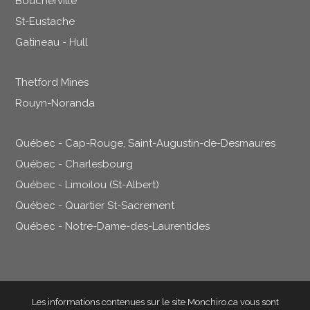
Boucherville
St-Eustache
Gatineau - Hull
Thetford Mines
Rouyn-Noranda
Québec - Cap-Rouge, Saint-Augustin-de-Desmaures
Québec - Charlesbourg
Québec - Limoilou (St-Albert)
Québec - Quartier St-Sacrement
Québec - Notre-Dame-des-Laurentides
Les informations contenues sur le site Monchiro.ca vous sont