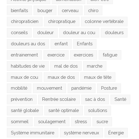
bienfaits
bouger
cerveau
chiro
chiropraticien
chiropratique
colonne vertébrale
conseils
douleur
douleur au cou
douleurs
douleurs au dos
enfant
Enfants
entrainement
exercice
exercices
fatigue
habitudes de vie
mal de dos
marche
maux de cou
maux de dos
maux de tête
mobilité
mouvement
pandémie
Posture
prévention
Rentrée scolaire
sac à dos
Santé
santé globale
santé optimale
solutions
sommeil
soulagement
stress
sucre
Système immunitaire
système nerveux
Énergie