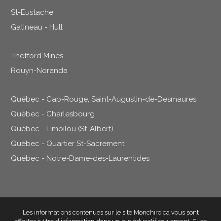
St-Eustache
Gatineau - Hull
Thetford Mines
Rouyn-Noranda
Québec - Cap-Rouge, Saint-Augustin-de-Desmaures
Québec - Charlesbourg
Québec - Limoilou (St-Albert)
Québec - Quartier St-Sacrement
Québec - Notre-Dame-des-Laurentides
Les informations contenues sur le site Monchiro.ca vous sont