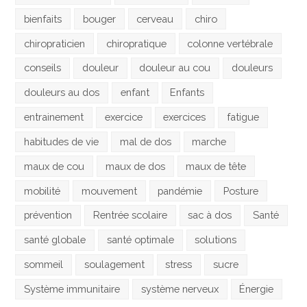
bienfaits
bouger
cerveau
chiro
chiropraticien
chiropratique
colonne vertébrale
conseils
douleur
douleur au cou
douleurs
douleurs au dos
enfant
Enfants
entrainement
exercice
exercices
fatigue
habitudes de vie
mal de dos
marche
maux de cou
maux de dos
maux de tête
mobilité
mouvement
pandémie
Posture
prévention
Rentrée scolaire
sac à dos
Santé
santé globale
santé optimale
solutions
sommeil
soulagement
stress
sucre
Système immunitaire
système nerveux
Énergie