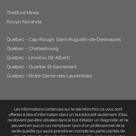
Thetford Mines
Rouyn-Noranda
Québec - Cap-Rouge, Saint-Augustin-de-Desmaures
Québec - Charlesbourg
Québec - Limoilou (St-Albert)
Québec - Quartier St-Sacrement
Québec - Notre-Dame-des-Laurentides
Les informations contenues sur le site Monchiro.ca vous sont
offertes à titre d’information dans un but éducatif seulement
. Elles
ne doivent pas être utilisées dans le but d’établir un diagnostic et ne
peuvent en aucun cas remplacer l’avis d’un professionnel de la
santé qualifié qui saura prendre en compte les particularités de