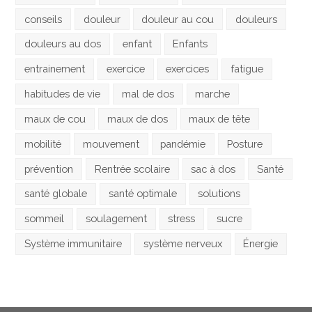
conseils
douleur
douleur au cou
douleurs
douleurs au dos
enfant
Enfants
entrainement
exercice
exercices
fatigue
habitudes de vie
mal de dos
marche
maux de cou
maux de dos
maux de tête
mobilité
mouvement
pandémie
Posture
prévention
Rentrée scolaire
sac à dos
Santé
santé globale
santé optimale
solutions
sommeil
soulagement
stress
sucre
Système immunitaire
système nerveux
Énergie