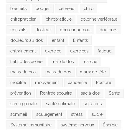
bienfaits
bouger
cerveau
chiro
chiropraticien
chiropratique
colonne vertébrale
conseils
douleur
douleur au cou
douleurs
douleurs au dos
enfant
Enfants
entrainement
exercice
exercices
fatigue
habitudes de vie
mal de dos
marche
maux de cou
maux de dos
maux de tête
mobilité
mouvement
pandémie
Posture
prévention
Rentrée scolaire
sac à dos
Santé
santé globale
santé optimale
solutions
sommeil
soulagement
stress
sucre
Système immunitaire
système nerveux
Énergie