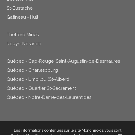
St-Eustache
Gatineau - Hull
Thetford Mines
Rouyn-Noranda
Québec - Cap-Rouge, Saint-Augustin-de-Desmaures
Québec - Charlesbourg
Québec - Limoilou (St-Albert)
Québec - Quartier St-Sacrement
Québec - Notre-Dame-des-Laurentides
Les informations contenues sur le site Monchiro.ca vous sont