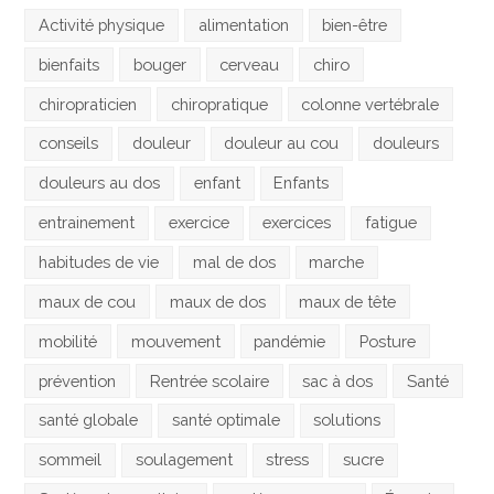
Activité physique
alimentation
bien-être
bienfaits
bouger
cerveau
chiro
chiropraticien
chiropratique
colonne vertébrale
conseils
douleur
douleur au cou
douleurs
douleurs au dos
enfant
Enfants
entrainement
exercice
exercices
fatigue
habitudes de vie
mal de dos
marche
maux de cou
maux de dos
maux de tête
mobilité
mouvement
pandémie
Posture
prévention
Rentrée scolaire
sac à dos
Santé
santé globale
santé optimale
solutions
sommeil
soulagement
stress
sucre