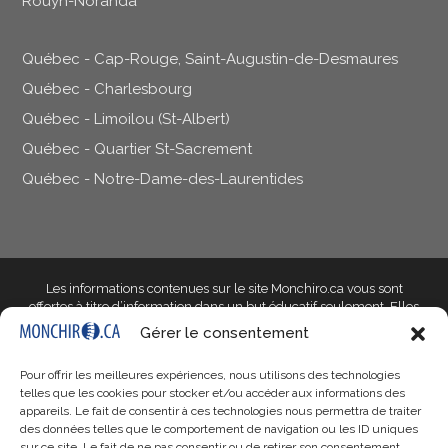
Rouyn-Noranda
Québec - Cap-Rouge, Saint-Augustin-de-Desmaures
Québec - Charlesbourg
Québec - Limoilou (St-Albert)
Québec - Quartier St-Sacrement
Québec - Notre-Dame-des-Laurentides
Les informations contenues sur le site Monchiro.ca vous sont
offertes à titre d’information dans un but éducatif seulement
. Elles
ne doivent pas être utilisées dans le but d’établir un diagnostic et ne
Gérer le consentement
peuvent en aucun cas remplacer l’avis d’un professionnel de la
santé qualifié qui saura prendre en compte les particularités de
Pour offrir les meilleures expériences, nous utilisons des technologies
votre situation. Si votre situation vous inquiète, parlez-en à votre
telles que les cookies pour stocker et/ou accéder aux informations des
docteur en chiropratique ou à un autre professionnel qualifié de
appareils. Le fait de consentir à ces technologies nous permettra de traiter
votre choix.
des données telles que le comportement de navigation ou les ID uniques
sur ce site. Le fait de ne pas consentir ou de retirer son consentement