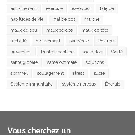
entrainement
exercice
exercices
fatigue
habitudes de vie
mal de dos
marche
maux de cou
maux de dos
maux de tête
mobilité
mouvement
pandémie
Posture
prévention
Rentrée scolaire
sac à dos
Santé
santé globale
santé optimale
solutions
sommeil
soulagement
stress
sucre
Système immunitaire
système nerveux
Énergie
Vous cherchez un