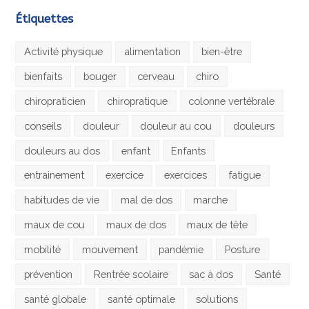
Étiquettes
Activité physique
alimentation
bien-être
bienfaits
bouger
cerveau
chiro
chiropraticien
chiropratique
colonne vertébrale
conseils
douleur
douleur au cou
douleurs
douleurs au dos
enfant
Enfants
entrainement
exercice
exercices
fatigue
habitudes de vie
mal de dos
marche
maux de cou
maux de dos
maux de tête
mobilité
mouvement
pandémie
Posture
prévention
Rentrée scolaire
sac à dos
Santé
santé globale
santé optimale
solutions