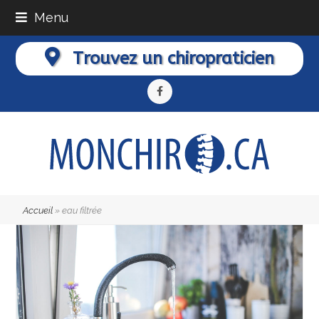
Menu
Trouvez un chiropraticien
Facebook
Accueil
»
eau filtrée