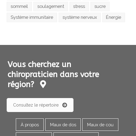
sommeil
soulagement
stress
sucre
Système immunitaire
système nerveux
Énergie
Vous cherchez un
chiropraticien dans votre
région?
Consultez le répertoire
À propos
Maux de dos
Maux de cou