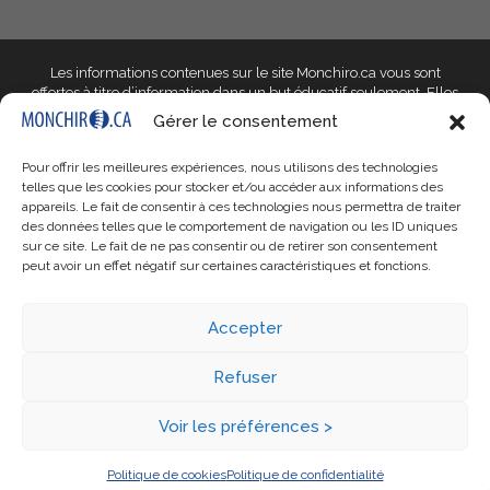
Les informations contenues sur le site Monchiro.ca vous sont
offertes à titre d’information dans un but éducatif seulement
. Elles
ne doivent pas être utilisées dans le but d’établir un diagnostic et ne
Gérer le consentement
peuvent en aucun cas remplacer l’avis d’un professionnel de la
santé qualifié qui saura prendre en compte les particularités de
Pour offrir les meilleures expériences, nous utilisons des technologies
votre situation. Si votre situation vous inquiète, parlez-en à votre
telles que les cookies pour stocker et/ou accéder aux informations des
docteur en chiropratique ou à un autre professionnel qualifié de
appareils. Le fait de consentir à ces technologies nous permettra de traiter
votre choix.
des données telles que le comportement de navigation ou les ID uniques
sur ce site. Le fait de ne pas consentir ou de retirer son consentement
Monchiro.ca, ses responsables, son personnel, ses entités
peut avoir un effet négatif sur certaines caractéristiques et fonctions.
propriétaires et les professionnels affiliés
ne peuvent être tenus
responsables de tout préjudice, réclamation, coût ou obligation issu
de l’utilisation, bonne ou mauvaise, des renseignements que
Accepter
contient ce site web
, que ces obligations soient au chapitre des
droits sur les contrats, la négligence, les biens ou du droit législatif.
Nous ne garantissons ni ne certifions la qualité, l’exactitude,
Refuser
l’exhaustivité, l’opportunité, la pertinence ou l’adéquation des
informations présentées.
Voir les préférences >
© Copyright 2026 - MonChiro.ca - Tous droits réservés |
Politique de
Face
confidentialité
Politique de cookies
Politique de confidentialité