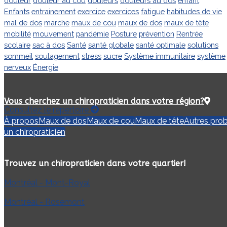
douleur
douleur au cou
douleurs
douleurs au dos
enfant
Enfants
entrainement
exercice
exercices
fatigue
habitudes de vie
mal de dos
marche
maux de cou
maux de dos
maux de tête
mobilité
mouvement
pandémie
Posture
prévention
Rentrée
scolaire
sac à dos
Santé
santé globale
santé optimale
solutions
sommeil
soulagement
stress
sucre
Système immunitaire
système
nerveux
Énergie
Vous cherchez un chiropraticien dans votre région?
Consultez le répertoire
À propos
Maux de dos
Maux de cou
Maux de tête
Autres pro
un chiropraticien
Trouvez un chiropraticien dans votre quartier!
Montréal - Mont-Royal
Montréal - Rosemont