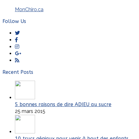
MonChiro.ca
Follow Us
Twitter
Facebook
Instagram
GooglePlus
RSS
Recent Posts
5 bonnes raisons de dire ADIEU au sucre
25 mars 2015
10 trucs géniaux pour venir à bout des enfants