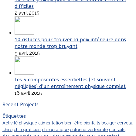
difficiles
2 avril 2015
10 astuces pour trouver la paix intérieure dans
notre monde trop bruyant
9 avril 2015
Les 5 composantes essentielles (et souvent
négligées) d’un entraînement physique complet
16 avril 2015
Recent Projects
Étiquettes
Activité physique
alimentation
bien-être
bienfaits
bouger
cerveau
chiro
chiropraticien
chiropratique
colonne vertébrale
conseils