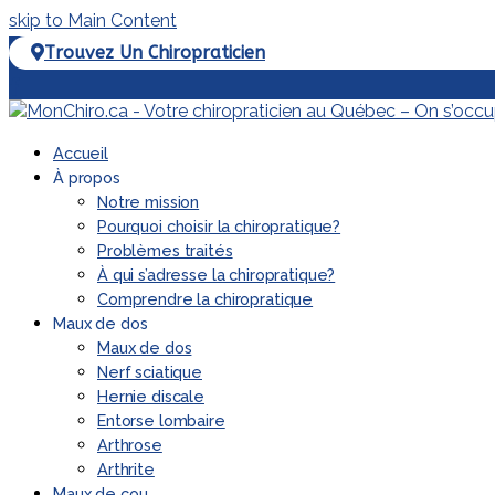
skip to Main Content
Trouvez Un Chiropraticien
Facebook
Accueil
À propos
Notre mission
Pourquoi choisir la chiropratique?
Problèmes traités
À qui s’adresse la chiropratique?
Comprendre la chiropratique
Maux de dos
Maux de dos
Nerf sciatique
Hernie discale
Entorse lombaire
Arthrose
Arthrite
Maux de cou