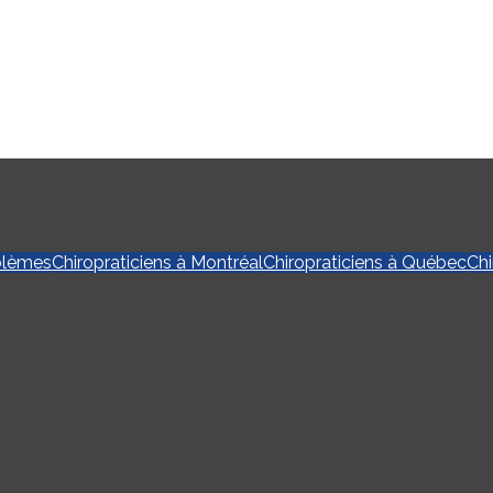
blèmes
Chiropraticiens à Montréal
Chiropraticiens à Québec
Chi