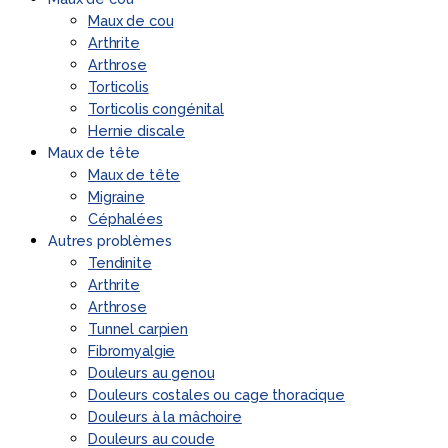
Maux de cou
Arthrite
Arthrose
Torticolis
Torticolis congénital
Hernie discale
Maux de tête
Maux de tête
Migraine
Céphalées
Autres problèmes
Tendinite
Arthrite
Arthrose
Tunnel carpien
Fibromyalgie
Douleurs au genou
Douleurs costales ou cage thoracique
Douleurs à la mâchoire
Douleurs au coude