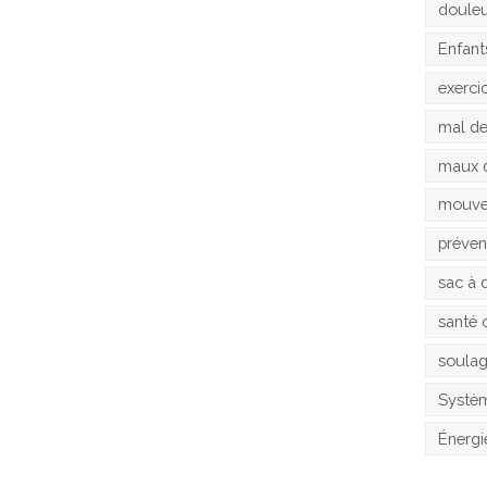
doule
Enfant
exerci
mal d
maux 
mouv
préven
sac à 
santé 
soula
Systèm
Énergi