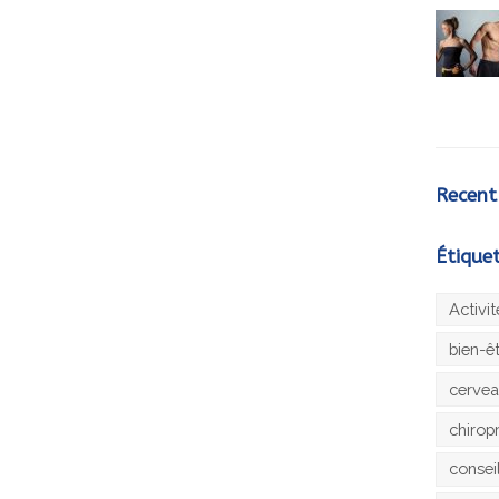
Recent
Étique
Activi
bien-ê
cerve
chirop
consei