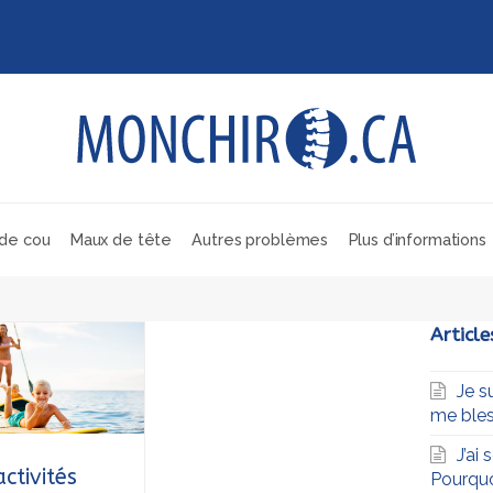
de cou
Maux de tête
Autres problèmes
Plus d’informations
Article
Je s
me bles
J’ai
ctivités
Pourqu