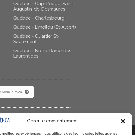
Québec - Cap-Rouge, Saint-
Augustin-de-Desmaures
Québec - Charlesbourg
Québec - Limoilou (St-Albert)
Québec - Quartier St-
Sacrement
Québec - Notre-Dame-des-
Laurentides
e MonChiro.ca
Gérer le consentement
les meilleures expériences, nous utilisons des technologies telles que les
t
. Elles ne doivent pas être utilisées dans le