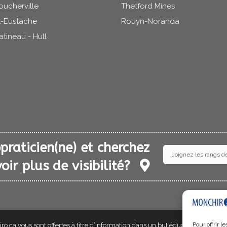
oucherville
Thetford Mines
t-Eustache
Rouyn-Noranda
atineau - Hull
praticien(ne) et cherchez
Joignez les rangs d
oir plus de visibilité?
Pour offrir 
ro.ca vous sont offertes à titre d’information dans un but éducatif seulemen