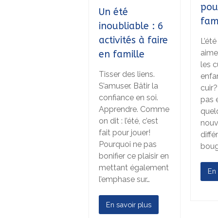
pou
Un été
fam
inoubliable : 6
activités à faire
L’été
aime
en famille
les 
Tisser des liens.
enfa
S’amuser. Bâtir la
cuir
confiance en soi.
pas 
Apprendre. Comme
quel
on dit : l’été, c’est
nouv
fait pour jouer!
diffé
Pourquoi ne pas
boug
bonifier ce plaisir en
mettant également
En 
l’emphase sur…
En savoir plus