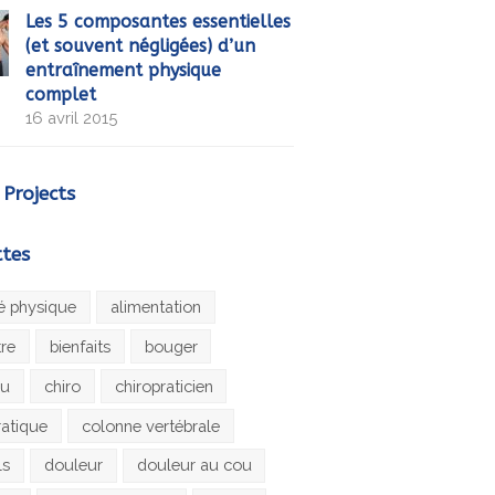
Les 5 composantes essentielles
(et souvent négligées) d’un
entraînement physique
complet
16 avril 2015
 Projects
ttes
té physique
alimentation
tre
bienfaits
bouger
au
chiro
chiropraticien
ratique
colonne vertébrale
ls
douleur
douleur au cou