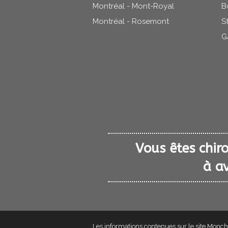
Montréal - Mont-Royal
B
Montréal - Rosemont
S
G
Vous êtes chiro
à av
Les informations contenues sur le site Monchi