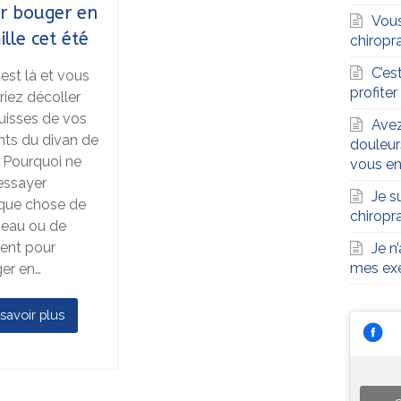
r bouger en
Vous
ille cet été
chiropra
C’es
 est là et vous
profite
riez décoller
cuisses de vos
Avez
nts du divan de
douleur
? Pourquoi ne
vous en
essayer
Je s
que chose de
chiropr
eau ou de
rent pour
Je n
mes exe
er en…
savoir plus