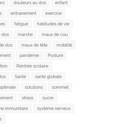
urs
douleurs au dos
enfant
s
entrainement
exercice
ces
fatigue
habitudes de vie
e dos
marche
maux de cou
de dos
maux de tête
mobilité
ement
pandémie
Posture
tion
Rentrée scolaire
dos
Santé
santé globale
optimale
solutions
sommeil
gement
stress
sucre
e immunitaire
système nerveux
e