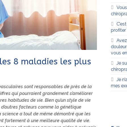
Vous
chiropra
C’es
profite
Avez
douleur
vous en
es 8 maladies les plus
Je su
chiropr
Je n’
mes exe
vasculaires sont responsables de près de la
iffres qui pourraient grandement s’améliorer
res habitudes de vie. Bien qu’un style de vie
e d’autres facteurs comme la génétique
 la science a tout de même démontré que les
nt fortement à une meilleure qualité de vie.