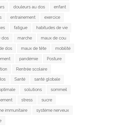
urs
douleurs au dos
enfant
s
entrainement
exercice
ces
fatigue
habitudes de vie
e dos
marche
maux de cou
de dos
maux de tête
mobilité
ement
pandémie
Posture
tion
Rentrée scolaire
dos
Santé
santé globale
optimale
solutions
sommeil
gement
stress
sucre
e immunitaire
système nerveux
e