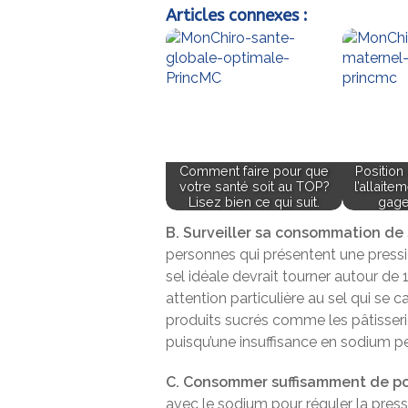
Articles connexes :
Comment faire pour que
Position
votre santé soit au TOP?
l’allaite
Lisez bien ce qui suit.
gage
B. Surveiller sa consommation de 
personnes qui présentent une press
sel idéale devrait tourner autour de 
attention particulière au sel qui se
produits sucrés comme les pâtisseri
puisqu’une insuffisance en sodium pe
C. Consommer suffisamment de po
avec le sodium pour réguler la press