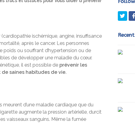
es trucs et astuces pour vous aider à prévenir
Follow
Twit
Recent
(cardiopathie ischémique, angine, insuffisance
ortalité, après le cancer. Les personnes
e poids ou souffrant d’hypertension ou de
tibles de développer une maladie du cœur.
génétique, il est possible de
prévenir les
de saines habitudes de vie.
s meurent d’une maladie cardiaque que du
arette augmente la pression artérielle, durcit
n des vaisseaux sanguins. Même la fumée