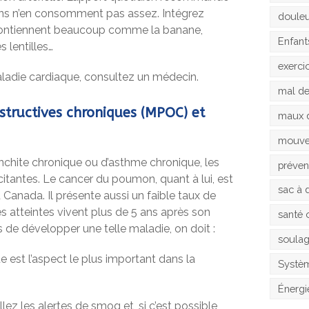
gens n’en consomment pas assez. Intégrez
doule
 contiennent beaucoup comme la banane,
Enfant
s lentilles…
exerci
adie cardiaque, consultez un médecin.
mal d
structives chroniques (MPOC) et
maux 
mouv
chite chronique ou d’asthme chronique, les
préven
tantes. Le cancer du poumon, quant à lui, est
sac à 
 Canada. Il présente aussi un faible taux de
s atteintes vivent plus de 5 ans après son
santé 
es de développer une telle maladie, on doit :
soula
e est l’aspect le plus important dans la
Systèm
Énergi
lez les alertes de smog et, si c’est possible,