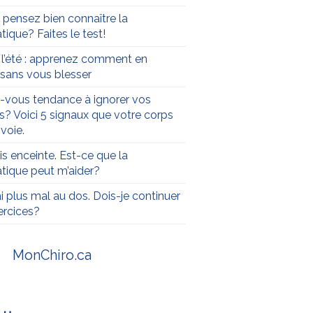
 pensez bien connaître la
tique? Faites le test!
t l’été : apprenez comment en
r sans vous blesser
-vous tendance à ignorer vos
s? Voici 5 signaux que votre corps
voie.
is enceinte. Est-ce que la
atique peut m’aider?
ai plus mal au dos. Dois-je continuer
rcices?
MonChiro.ca