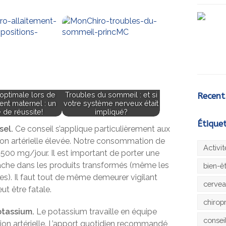
 optimale lors de
Troubles du sommeil : et si
Recent
ment maternel : un
votre système nerveux était
 de réussite!
impliqué?
Étique
sel.
Ce conseil s’applique particulièrement aux
ion artérielle élevée. Notre consommation de
Activi
1500 mg/jour. Il est important de porter une
 cache dans les produits transformés (même les
bien-ê
es). Il faut tout de même demeurer vigilant
cerve
ut être fatale.
chirop
tassium.
Le potassium travaille en équipe
consei
ion artérielle. L’apport quotidien recommandé