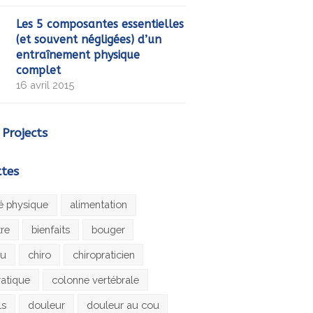
Les 5 composantes essentielles
(et souvent négligées) d’un
entraînement physique
complet
16 avril 2015
 Projects
ttes
té physique
alimentation
tre
bienfaits
bouger
au
chiro
chiropraticien
ratique
colonne vertébrale
ls
douleur
douleur au cou