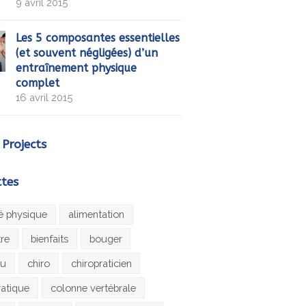
9 avril 2015
Les 5 composantes essentielles
(et souvent négligées) d’un
entraînement physique
complet
16 avril 2015
 Projects
ttes
té physique
alimentation
tre
bienfaits
bouger
au
chiro
chiropraticien
ratique
colonne vertébrale