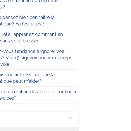
 souvent mal au cou le matin.
oi?
 pensez bien connaître la
tique? Faites le test!
t l’été : apprenez comment en
r sans vous blesser
-vous tendance à ignorer vos
s? Voici 5 signaux que votre corps
voie.
uis enceinte. Est-ce que la
atique peut m’aider?
’ai plus mal au dos. Dois-je continuer
rcices?