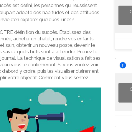
ccès est défini, les personnes qui réussissent
C
a plupart adopté des habitudes et des attitudes
Envie d’en explorer quelques-unes?
TRE définition du succès. Établissez des
 année, acheter un chalet, rendre vos enfants
 et sain, obtenir un nouveau poste, devenir le
 savez quels buts sont à atteindre. Prenez le
ournal. La technique de visualisation a fait ses
veau vous le confirmeront. Si vous voulez voir
d’abord y croire, puis les visualiser clairement.
plir votre objectif. Comment vous sentez-
C