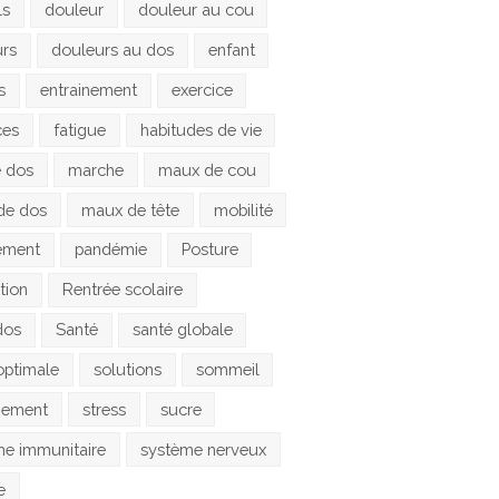
ls
douleur
douleur au cou
urs
douleurs au dos
enfant
s
entrainement
exercice
ces
fatigue
habitudes de vie
e dos
marche
maux de cou
de dos
maux de tête
mobilité
ement
pandémie
Posture
tion
Rentrée scolaire
dos
Santé
santé globale
optimale
solutions
sommeil
gement
stress
sucre
e immunitaire
système nerveux
e