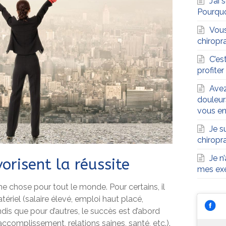
J’ai
Pourqu
Vous
chiropra
C’es
profite
Avez
douleur
vous en
Je s
chiropr
Je n
orisent la réussite
mes exe
 chose pour tout le monde. Pour certains, il
ériel (salaire élevé, emploi haut placé,
andis que pour d’autres, le succès est d’abord
accomplissement, relations saines, santé, etc.).