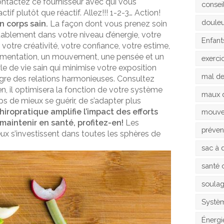
contactez ce fournisseur avec qui vous
consei
tif plutôt que réactif. Allez!!! 1-2-3… Action!
doule
n corps sain.
La façon dont vous prenez soin
itablement dans votre niveau d’énergie, votre
Enfant
votre créativité, votre confiance, votre estime,
alimentation, un mouvement, une pensée et un
exerci
e de vie sain qui minimise votre exposition
mal d
ègre des relations harmonieuses. Consultez
en, il optimisera la fonction de votre système
maux 
s de mieux se guérir, de s’adapter plus
hiropratique amplifie l’impact des efforts
mouv
aintenir en santé, profitez-en!
Les
préven
ux s’investissent dans toutes les sphères de
sac à 
santé 
soula
Systèm
Énergi