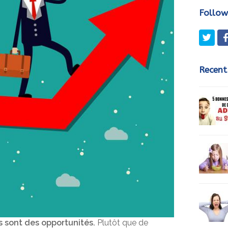
Follow
Twit
Recent
s sont des opportunités.
Plutôt que de