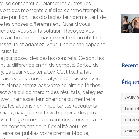
ndre, se comparer ou blâmer les autres, les
rvent des moments difficiles comme tremplin.
 une punition. Les obstacles leur permettent de
faire les choses différemment. Quand vous
entrez-vous sur la solution. Revoyez vos
des au besoin. Le changement est un obstacle
assez-le et adaptez-vous; une bonne capacité
réussite.
 jour, posez des gestes concrets. Ce sont les
ont la différence en fin de compte. Sortez de
Recent
. La peur vous tenaille? C’est tout à fait
 laissez pas vous paralyser. Choisissez avec
Étique
ez. N’encombrez pas votre horaire de tâches
s actions qui donneront des résultats, déléguez
Activi
euvent ramasser leur chambre ou mettre la
ez les actions non importantes (écouter la
bien-ê
ociaux, naviguer sur le web, jouer à des jeux
mps intelligemment en fixant des blocs horaires
cerve
 en conservant de la flexibilité pour les
chirop
 terrorise, publiez votre premier blogue,