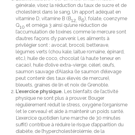
générale, visez la réduction du taux de sucre et de
cholestérol dans le sang. Un apport adéquat en
vitamine D, vitamine B (B
B
), folate, coenzyme
12,
6
Q
et oméga 3 ainsi qu’une réduction de
10
l’accumulation de toxines comme le mercure sont
d’autres façons d’y parvenir. Les aliments à
privilégier sont : avocat, brocoli, betterave,
légumes verts (chou kale, laitue romaine, épinard,
etc.), huile de coco, chocolat (à haute teneur en
cacao), huile d’olive extra-vierge, céleri, œufs,
saumon sauvage d’Alaska (le saumon d’élevage
peut contenir des taux élevés de mercure),
bleuets, graines de lin et noix de Grenoble.
L’exercice physique.
Les bienfaits de l’activité
physique ne sont plus à prouver. Bouger
régulièrement réduit le stress, oxygène l’organisme
(et le cerveau) et aide à maintenir un poids santé.
L’exercice quotidien (une marche de 30 minutes
suffit) contribue à réduire le risque d’apparition du
diabète, de l’hypercholestérolémie, de la