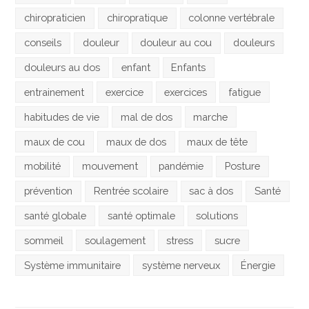
chiropraticien
chiropratique
colonne vertébrale
conseils
douleur
douleur au cou
douleurs
douleurs au dos
enfant
Enfants
entrainement
exercice
exercices
fatigue
habitudes de vie
mal de dos
marche
maux de cou
maux de dos
maux de tête
mobilité
mouvement
pandémie
Posture
prévention
Rentrée scolaire
sac à dos
Santé
santé globale
santé optimale
solutions
sommeil
soulagement
stress
sucre
Système immunitaire
système nerveux
Énergie