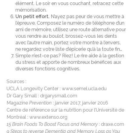
élément. Le soir en vous couchant, retracez cette
mémorisation.
Un petit effort.
N’ayez pas peur de vous mettre à
l’épreuve. Composez le numéro de téléphone d’un
ami de mémoire, utilisez une route alternative pour
vous rendre au boulot, brossez-vous les dents
avec l’autre main, portez votre montre à l’envers,
ne regardez votre liste d’épicerie qu’à la toute fin…
Simple n’est-ce pas? Riez! Le rire aide à la gestion
du stress et apporte de nombreux bénéfices aux
diverses fonctions cognitives.
Sources :
UCLA Longevity Center :
www.semel.ucla.edu
Dr Gary Small : drgarysmall.com
Magazine
Prevention
: janvier 2017, janvier 2016
Centre de référence sur la nutrition pour l’Université de
Montréal :
www.extenso.org
15 Brain Foods To Boost Focus and Memory
: draxe.com
9 Steps to reverse Dementia and Memory Loss as You