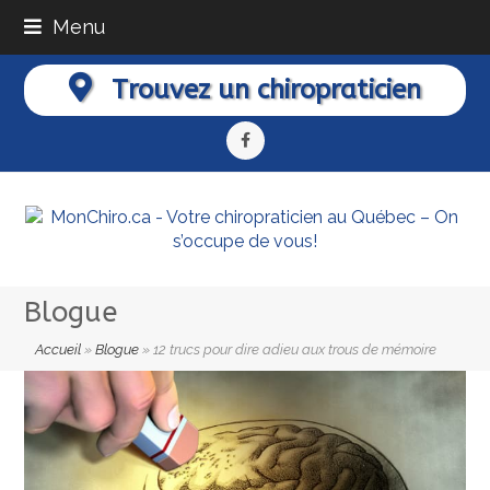
Menu
Trouvez un chiropraticien
Facebook
Blogue
Accueil
»
Blogue
»
12 trucs pour dire adieu aux trous de mémoire