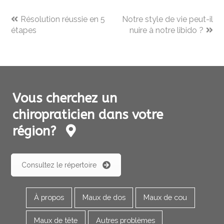
previous
next
Résolution réussie en 5
Notre style de vie peut-il
post:
post:
étapes
nuire à notre libido ?
Vous cherchez un
chiropraticien dans votre
région?
Consultez le répertoire
À propos
Maux de dos
Maux de cou
Maux de tête
Autres problèmes