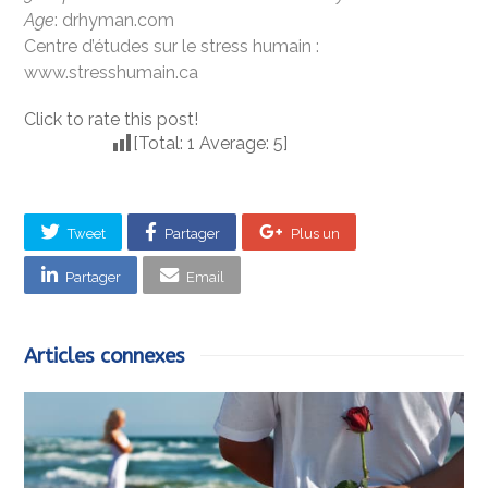
Age
: drhyman.com
Centre d’études sur le stress humain :
www.stresshumain.ca
Click to rate this post!
[Total:
1
Average:
5
]
Tweet
Partager
Plus un
Partager
Email
Articles connexes